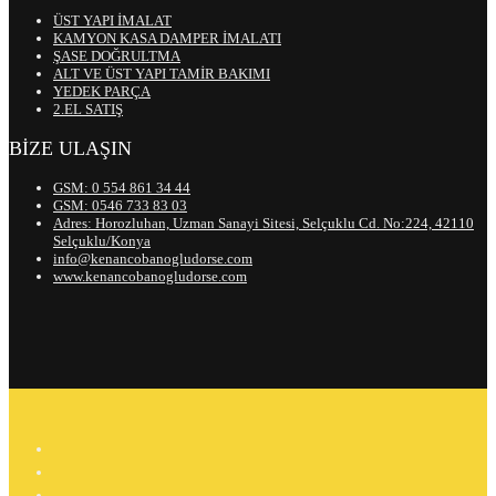
ÜST YAPI İMALAT
KAMYON KASA DAMPER İMALATI
ŞASE DOĞRULTMA
ALT VE ÜST YAPI TAMİR BAKIMI
YEDEK PARÇA
2.EL SATIŞ
BİZE ULAŞIN
GSM: 0 554 861 34 44
GSM: 0546 733 83 03
Adres: Horozluhan, Uzman Sanayi Sitesi, Selçuklu Cd. No:224, 42110
Selçuklu/Konya
info@kenancobanogludorse.com
www.kenancobanogludorse.com