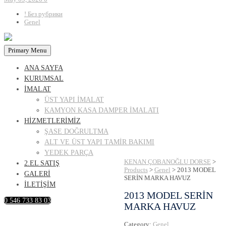
! Без рубрики
Genel
Primary Menu
ANA SAYFA
KURUMSAL
İMALAT
ÜST YAPI İMALAT
KAMYON KASA DAMPER İMALATI
HİZMETLERİMİZ
ŞASE DOĞRULTMA
ALT VE ÜST YAPI TAMİR BAKIMI
YEDEK PARÇA
KENAN ÇOBANOĞLU DORSE
>
2.EL SATIŞ
Products
>
Genel
>
2013 MODEL
GALERİ
SERİN MARKA HAVUZ
İLETİŞİM
2013 MODEL SERİN
0 546 733 83 03
MARKA HAVUZ
Category:
Genel