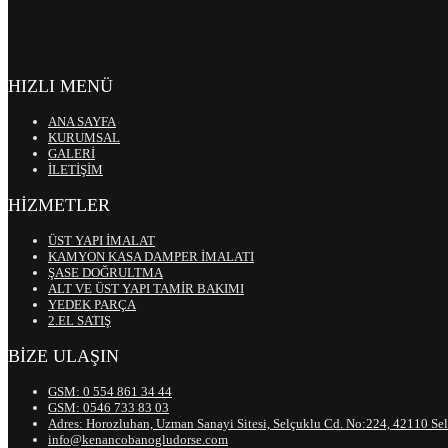
HIZLI MENÜ
ANA SAYFA
KURUMSAL
GALERİ
İLETİŞİM
HİZMETLER
ÜST YAPI İMALAT
KAMYON KASA DAMPER İMALATI
ŞASE DOĞRULTMA
ALT VE ÜST YAPI TAMİR BAKIMI
YEDEK PARÇA
2.EL SATIŞ
BİZE ULAŞIN
GSM: 0 554 861 34 44
GSM: 0546 733 83 03
Adres: Horozluhan, Uzman Sanayi Sitesi, Selçuklu Cd. No:224, 42110 S
info@kenancobanogludorse.com