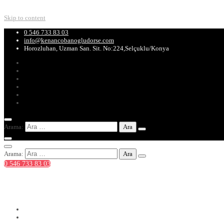
Skip to content
0 546 733 83 03
info@kenancobanogludorse.com
Horozluhan, Uzman San. Sit. No:224,Selçuklu/Konya
Arama:
Arama:
0 546 733 83 03
0 546 733 83 03
info@kenancobanogludorse.com
Horozluhan, Uzman San. Sit. No:224,Selçuklu/Konya