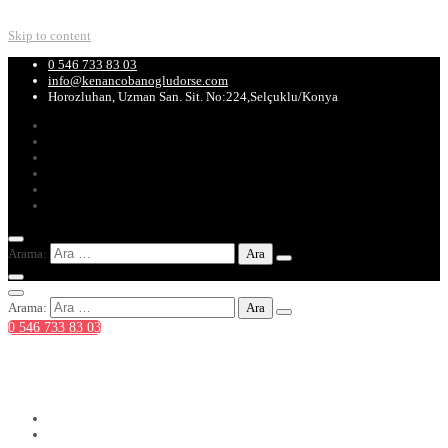
Skip to content
0 546 733 83 03
info@kenancobanogludorse.com
Horozluhan, Uzman San. Sit. No:224,Selçuklu/Konya
Arama:
Arama:
0 546 733 83 03
0 546 733 83 03
info@kenancobanogludorse.com
Horozluhan, Uzman San. Sit. No:224,Selçuklu/Konya