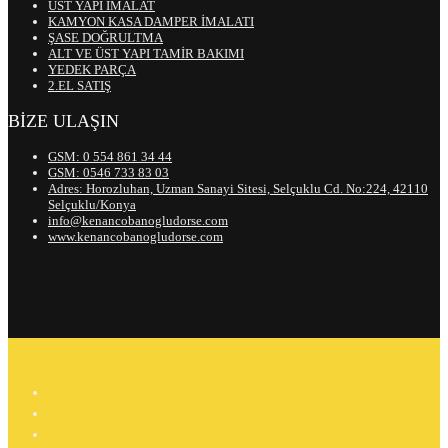
ÜST YAPI İMALAT
KAMYON KASA DAMPER İMALATI
ŞASE DOĞRULTMA
ALT VE ÜST YAPI TAMİR BAKIMI
YEDEK PARÇA
2.EL SATIŞ
BİZE ULAŞIN
GSM: 0 554 861 34 44
GSM: 0546 733 83 03
Adres: Horozluhan, Uzman Sanayi Sitesi, Selçuklu Cd. No:224, 42110
Selçuklu/Konya
info@kenancobanogludorse.com
www.kenancobanogludorse.com