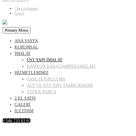
! Без рубрики
Genel
Primary Menu
ANA SAYFA
KURUMSAL
İMALAT
ÜST YAPI İMALAT
KAMYON KASA DAMPER İMALATI
HİZMETLERİMİZ
ŞASE DOĞRULTMA
ALT VE ÜST YAPI TAMİR BAKIMI
YEDEK PARÇA
2.EL SATIŞ
GALERİ
İLETİŞİM
0 546 733 83 03