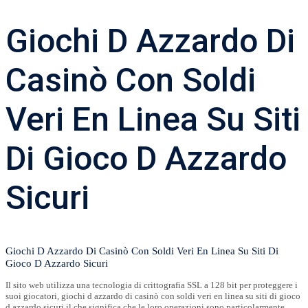
Giochi D Azzardo Di
Casinò Con Soldi
Veri En Linea Su Siti
Di Gioco D Azzardo
Sicuri
Giochi D Azzardo Di Casinò Con Soldi Veri En Linea Su Siti Di
Gioco D Azzardo Sicuri
Il sito web utilizza una tecnologia di crittografia SSL a 128 bit per proteggere i
suoi giocatori, giochi d azzardo di casinò con soldi veri en linea su siti di gioco
d azzardo sicuri il che significa che le loro operazioni sono particolarmente