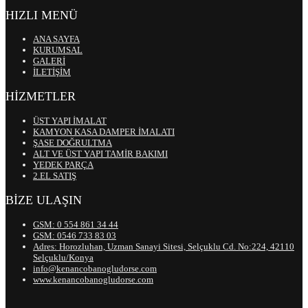
HIZLI MENÜ
ANA SAYFA
KURUMSAL
GALERİ
İLETİŞİM
HİZMETLER
ÜST YAPI İMALAT
KAMYON KASA DAMPER İMALATI
ŞASE DOĞRULTMA
ALT VE ÜST YAPI TAMİR BAKIMI
YEDEK PARÇA
2.EL SATIŞ
BİZE ULAŞIN
GSM: 0 554 861 34 44
GSM: 0546 733 83 03
Adres: Horozluhan, Uzman Sanayi Sitesi, Selçuklu Cd. No:224, 42110
Selçuklu/Konya
info@kenancobanogludorse.com
www.kenancobanogludorse.com