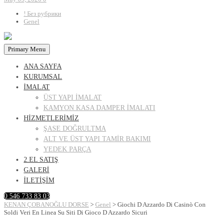
! Без рубрики
Genel
Primary Menu
ANA SAYFA
KURUMSAL
İMALAT
ÜST YAPI İMALAT
KAMYON KASA DAMPER İMALATI
HİZMETLERİMİZ
ŞASE DOĞRULTMA
ALT VE ÜST YAPI TAMİR BAKIMI
YEDEK PARÇA
2.EL SATIŞ
GALERİ
İLETİŞİM
0 546 733 83 03
KENAN ÇOBANOĞLU DORSE
>
Genel
>
Giochi D Azzardo Di Casinò Con
Soldi Veri En Linea Su Siti Di Gioco D Azzardo Sicuri