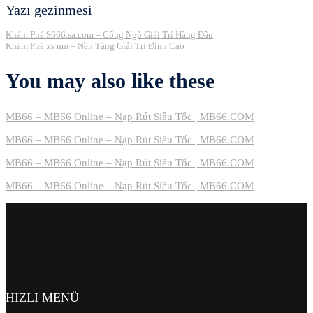
Yazı gezinmesi
Khám Phá S666.sa.com – Cổng Ngõ Giải Trí Hàng Đầu
Khám Phá xs nm – Nền Tảng Giải Trí Đỉnh Cao
You may also like these
MB66 – MB66 Online – Nạp Rút Siêu Tốc | MB66.COM
MB66 – MB66 Online – Nạp Rút Siêu Tốc | MB66.COM
MB66 – MB66 Online – Nạp Rút Siêu Tốc | MB66.COM
MB66 – MB66 Online – Nạp Rút Siêu Tốc | MB66.COM
HIZLI MENÜ