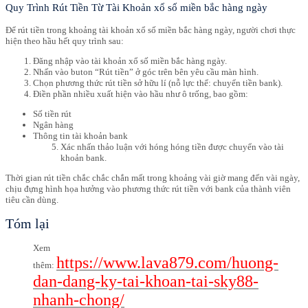
Quy Trình Rút Tiền Từ Tài Khoản xổ số miền bắc hàng ngày
Để rút tiền trong khoảng tài khoản xổ số miền bắc hàng ngày, người chơi thực
hiện theo hầu hết quy trình sau:
Đăng nhập vào tài khoản xổ số miền bắc hàng ngày.
Nhấn vào buton “Rút tiền” ở góc trên bên yêu cầu màn hình.
Chọn phương thức rút tiền sở hữu lí (nỗ lực thể: chuyển tiền bank).
Điền phần nhiều xuất hiện vào hầu như ô trống, bao gồm:
Số tiền rút
Ngân hàng
Thông tin tài khoản bank
Xác nhấn thảo luận với hóng hóng tiền được chuyển vào tài
khoản bank.
Thời gian rút tiền chắc chắc chắn mất trong khoảng vài giờ mang đến vài ngày,
chịu đựng hình họa hưởng vào phương thức rút tiền với bank của thành viên
tiêu cần dùng.
Tóm lại
Xem
https://www.lava879.com/huong-
thêm:
dan-dang-ky-tai-khoan-tai-sky88-
nhanh-chong/