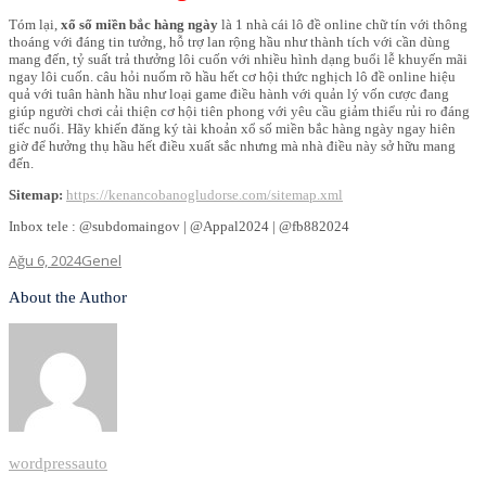
Tóm lại,
xổ số miền bắc hàng ngày
là 1 nhà cái lô đề online chữ tín với thông
thoáng với đáng tin tưởng, hỗ trợ lan rộng hầu như thành tích với cần dùng
mang đến, tỷ suất trả thưởng lôi cuốn với nhiều hình dạng buổi lễ khuyến mãi
ngay lôi cuốn. câu hỏi nuốm rõ hầu hết cơ hội thức nghịch lô đề online hiệu
quả với tuân hành hầu như loại game điều hành với quản lý vốn cược đang
giúp người chơi cải thiện cơ hội tiên phong với yêu cầu giảm thiểu rủi ro đáng
tiếc nuối. Hãy khiến đăng ký tài khoản xổ số miền bắc hàng ngày ngay hiên
giờ để hưởng thụ hầu hết điều xuất sắc nhưng mà nhà điều này sở hữu mang
đến.
Sitemap:
https://kenancobanogludorse.com/sitemap.xml
Inbox tele : @subdomaingov | @Appal2024 | @fb882024
Ağu 6, 2024
Genel
About the Author
wordpressauto