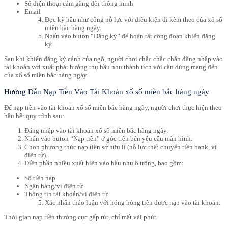
Số điện thoại cảm gắng đổi thông minh
Email
Đọc kỹ hầu như công nỗ lực với điều kiện đi kèm theo của xổ số
miền bắc hàng ngày.
Nhấn vào buton “Đăng ký” để hoàn tất công đoạn khiến đăng
ký.
Sau khi khiến đăng ký cánh cửa ngõ, người chơi chắc chắc chắn đăng nhập vào
tài khoản với xuất phát hưởng thụ hầu như thành tích với cần dùng mang đến
của xổ số miền bắc hàng ngày.
Hướng Dẫn Nạp Tiền Vào Tài Khoản xổ số miền bắc hàng ngày
Để nạp tiền vào tài khoản xổ số miền bắc hàng ngày, người chơi thực hiện theo
hầu hết quy trình sau:
Đăng nhập vào tài khoản xổ số miền bắc hàng ngày.
Nhấn vào buton “Nạp tiền” ở góc trên bên yêu cầu màn hình.
Chọn phương thức nạp tiền sở hữu lí (nỗ lực thể: chuyển tiền bank, ví
điện tử).
Điền phần nhiều xuất hiện vào hầu như ô trống, bao gồm:
Số tiền nạp
Ngân hàng/ví điện tử
Thông tin tài khoản/ví điện tử
Xác nhấn thảo luận với hóng hóng tiền được nạp vào tài khoản.
Thời gian nạp tiền thường cực gấp rút, chỉ mất vài phút.