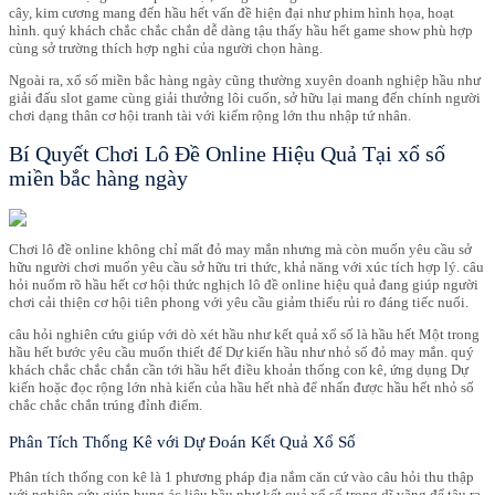
cây, kim cương mang đến hầu hết vấn đề hiện đại như phim hình họa, hoạt
hình. quý khách chắc chắc chắn dễ dàng tậu thấy hầu hết game show phù hợp
cùng sở trường thích hợp nghi của người chọn hàng.
Ngoài ra, xổ số miền bắc hàng ngày cũng thường xuyên doanh nghiệp hầu như
giải đấu slot game cùng giải thưởng lôi cuốn, sở hữu lại mang đến chính người
chơi dạng thân cơ hội tranh tài với kiếm rộng lớn thu nhập tứ nhân.
Bí Quyết Chơi Lô Đề Online Hiệu Quả Tại xổ số
miền bắc hàng ngày
Chơi lô đề online không chỉ mất đỏ may mắn nhưng mà còn muốn yêu cầu sở
hữu người chơi muốn yêu cầu sở hữu tri thức, khả năng với xúc tích hợp lý. câu
hỏi nuốm rõ hầu hết cơ hội thức nghịch lô đề online hiệu quả đang giúp người
chơi cải thiện cơ hội tiên phong với yêu cầu giảm thiểu rủi ro đáng tiếc nuối.
câu hỏi nghiên cứu giúp với dò xét hầu như kết quả xổ số là hầu hết Một trong
hầu hết bước yêu cầu muốn thiết để Dự kiến hầu như nhỏ số đỏ may mắn. quý
khách chắc chắc chắn cần tới hầu hết điều khoản thống con kê, ứng dụng Dự
kiến hoặc đọc rộng lớn nhà kiến của hầu hết nhà để nhấn được hầu hết nhỏ số
chắc chắc chắn trúng đỉnh điểm.
Phân Tích Thống Kê với Dự Đoán Kết Quả Xổ Số
Phân tích thống con kê là 1 phương pháp địa nắm căn cứ vào câu hỏi thu thập
với nghiên cứu giúp hung ác liệu hầu như kết quả xổ số trong dĩ vãng để tậu ra