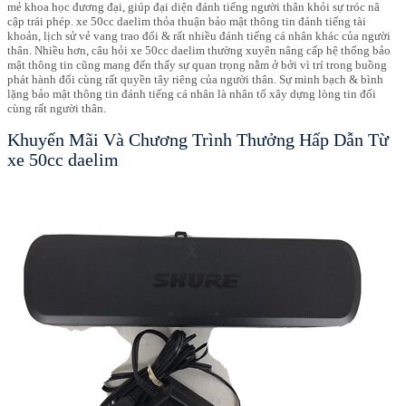
mẻ khoa học đương đại, giúp đại diện đánh tiếng người thân khỏi sự tróc nã
cập trái phép. xe 50cc daelim thỏa thuận bảo mật thông tin đánh tiếng tài
khoản, lịch sử vẻ vang trao đổi & rất nhiều đánh tiếng cá nhân khác của người
thân. Nhiều hơn, câu hỏi xe 50cc daelim thường xuyên nâng cấp hệ thống bảo
mật thông tin cũng mang đến thấy sự quan trọng nằm ở bởi vì trí trong buồng
phát hành đối cùng rất quyền tây riêng của người thân. Sự minh bạch & bình
lặng bảo mật thông tin đánh tiếng cá nhân là nhân tố xây dựng lòng tin đối
cùng rất người thân.
Khuyến Mãi Và Chương Trình Thưởng Hấp Dẫn Từ
xe 50cc daelim