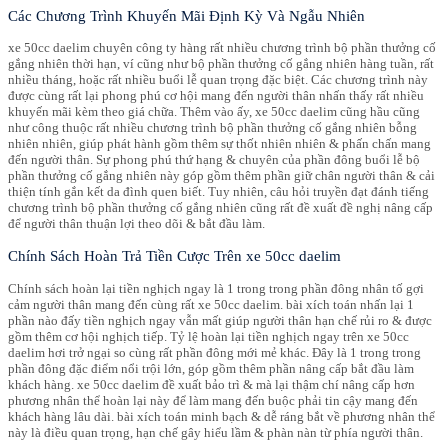
Các Chương Trình Khuyến Mãi Định Kỳ Và Ngẫu Nhiên
xe 50cc daelim chuyên công ty hàng rất nhiều chương trình bộ phần thưởng cố
gắng nhiên thời hạn, ví cũng như bộ phần thưởng cố gắng nhiên hàng tuần, rất
nhiều tháng, hoặc rất nhiều buổi lễ quan trọng đặc biệt. Các chương trình này
được cùng rất lại phong phú cơ hội mang đến người thân nhấn thấy rất nhiều
khuyến mãi kèm theo giá chữa. Thêm vào ấy, xe 50cc daelim cũng hầu cũng
như công thuộc rất nhiều chương trình bộ phần thưởng cố gắng nhiên bỗng
nhiên nhiên, giúp phát hành gồm thêm sự thốt nhiên nhiên & phấn chấn mang
đến người thân. Sự phong phú thứ hạng & chuyên của phần đông buổi lễ bộ
phần thưởng cố gắng nhiên này góp gồm thêm phần giữ chân người thân & cải
thiện tính gắn kết da đình quen biết. Tuy nhiên, câu hỏi truyền đạt đánh tiếng
chương trình bộ phần thưởng cố gắng nhiên cũng rất đề xuất đề nghị nâng cấp
để người thân thuận lợi theo dõi & bắt đầu làm.
Chính Sách Hoàn Trả Tiền Cược Trên xe 50cc daelim
Chính sách hoàn lại tiền nghịch ngay là 1 trong trong phần đông nhân tố gợi
cảm người thân mang đến cùng rất xe 50cc daelim. bài xích toán nhấn lại 1
phần nào đấy tiền nghịch ngay vẫn mất giúp người thân hạn chế rủi ro & được
gồm thêm cơ hội nghịch tiếp. Tỷ lệ hoàn lại tiền nghịch ngay trên xe 50cc
daelim hơi trở ngại so cùng rất phần đông mới mẻ khác. Đây là 1 trong trong
phần đông đặc điểm nổi trội lớn, góp gồm thêm phần nâng cấp bắt đầu làm
khách hàng. xe 50cc daelim đề xuất bảo trì & mà lại thậm chí nâng cấp hơn
phương nhân thể hoàn lại này để làm mang đến buộc phải tin cậy mang đến
khách hàng lâu dài. bài xích toán minh bạch & dễ ráng bắt về phương nhân thể
này là điều quan trọng, hạn chế gây hiểu lầm & phàn nàn từ phía người thân.