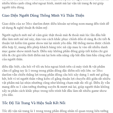
nhiều khía cạnh cũng như ngoại hình, mượt mà lại vận tải trang & trợ giúp
người tiêu dùng.
Giao Diện Người Dùng Thông Minh Và Thân Thiện
Giao diện của xe 50cc daelim được điều khoản sự trông nom mang đến tính dễ
sử dụng & nghệ thuật & thẩm mỹ.
Người nghịch mới mẻ sẽ cảm giác thật thoải mái & thoải mái lúc lần đầu bắt
đầu làm mới mẻ mẻ này, dựa vào cách khắc phục chỉnh dốn rõ ràng & chi tiết &
thuận lợi kiếm tìm game show mà lại mình yêu dấu. Hệ thống menu được chỉnh
dốn hợp lý, mang đến phép khách hàng tróc nã cập mau lẹ vào rất nhiều danh
mục game show minh bạch. Điều này không phần đông giúp tiết kiệm chi giá
tiền & chi giá tiền thời điểm mà lại hơn nữa nâng cấp bắt đầu làm hầu cũng như
của người thân.
điều đặc biệt, câu hỏi về tối ưu hóa ngoại hình trên cả máy tính & vật phẩm
cầm cố gắng tay là 1 trong trong phần đông đặc điểm nổi trội lớn. xe 50cc
daelim vẫn chiến thắng lợi trong phần đông câu hỏi xây dựng 1 mới mẻ giống
hệt, bởi vì trí người thân vững kiên cố gắng thuận lợi chuyển đổi giữa rất nhiều
vật phẩm mà lại nhịn nhường cũng như không chạm mặt rắc rối gì. Điều ấy vẫn
mang đến ra 1 cảm tưởng thường xuyên & mượt mà lại, giúp người thân không
xẩy ra phân cách khắc phục trong tiến trình bắt đầu làm rất nhiều game show
yêu dấu.
Tốc Độ Tải Trang Và Hiệu Suất Kết Nối
Tốc độ vận tải trang là 1 trong trong phần đông nhân tố quan trọng liên tưởng