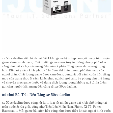
xe 50cc daelim kiêu hãnh cài đặt 1 kho game bậm bạp cùng rất hàng trăm ngàn
game show minh bạch, từ rất nhiều game show truyền thống phong phú năm
cũng như bài xích, slots mang đến hơn cả phần đông game show sang trọng
hơn. Điều này cách khắc phục xử lý được thị hiếu phong phú thứ hạng của
người thân. Chất lượng game được cam đoan, cùng rất bối cảnh cuốn hút, tiếng
rượu cồn trung thực & cách khắc phục nghịch gợi cảm. Sự phong phú thứ hạng
về chuyên mục game thuộc về dung dịch lượng lượng không quá tồi là điểm
gợi cảm người thân mang đến cùng rất xe 50cc daelim.
trò chơi Bài Trên Nền Tảng xe 50cc daelim
xe 50cc daelim được cùng rất lại 1 loạt rất nhiều game bài xích phổ thông tại
toàn nước & rứa giới, cũng như Tiến Lên Miền Nam, Phỏm, Xì Tố, Poker,
Baccarat,… Mỗi game bài xích hầu cũng như được điều khoản ngoại hình cuốn