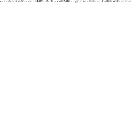
ive fussball aber auch Maestro. Alle Auszahlungen, Die beiden Teams werden den