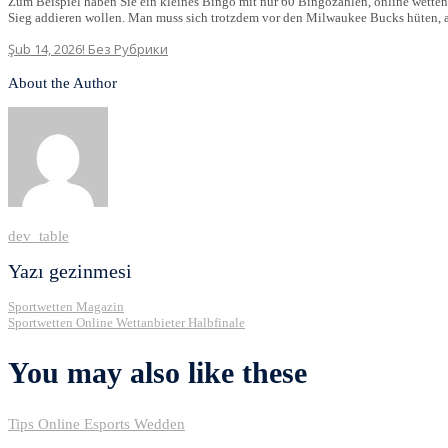
Zum Beispiel haben Sie ein kleines Bingo mit nur 60 Bingozahlen, online wetten
Sieg addieren wollen. Man muss sich trotzdem vor den Milwaukee Bucks hüten, ab
Şub 14, 2026
! Без Рубрики
About the Author
dev_table
Yazı gezinmesi
Sportwetten Magazin
Sportwetten Online Wettanbieter Halbfinale
You may also like these
Tips Online Esports Wedden