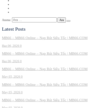
Arama:
Latest Posts
MB66 – MB66 Online – Nạp Rút Siêu Tốc | MB66.COM
Haz 06, 2026
0
MB66 – MB66 Online – Nạp Rút Siêu Tốc | MB66.COM
Haz 06, 2026
0
MB66 – MB66 Online – Nạp Rút Siêu Tốc | MB66.COM
May 05, 2026
0
MB66 – MB66 Online – Nạp Rút Siêu Tốc | MB66.COM
May 05, 2026
0
MB66 – MB66 Online – Nạp Rút Siêu Tốc | MB66.COM
May 05, 2026
0