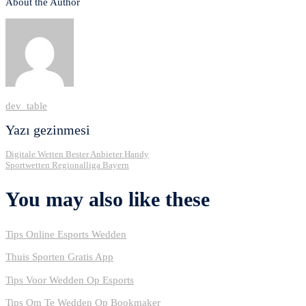
About the Author
dev_table
Yazı gezinmesi
Digitale Wetten Bester Anbieter Handy
Sportwetten Regionalliga Bayern
You may also like these
Tips Online Esports Wedden
Thuis Sporten Gratis App
Tips Voor Wedden Op Esports
Tips Om Te Wedden Op Bookmaker