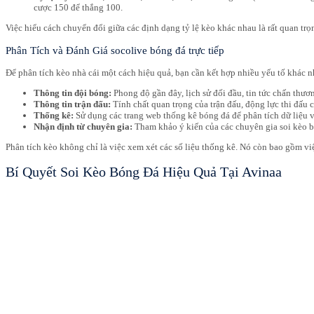
cược 150 để thắng 100.
Việc hiểu cách chuyển đổi giữa các định dạng tỷ lệ kèo khác nhau là rất quan trọng
Phân Tích và Đánh Giá socolive bóng đá trực tiếp
Để phân tích kèo nhà cái một cách hiệu quả, bạn cần kết hợp nhiều yếu tố khác 
Thông tin đội bóng:
Phong độ gần đây, lịch sử đối đầu, tin tức chấn thươn
Thông tin trận đấu:
Tính chất quan trọng của trận đấu, động lực thi đấu củ
Thống kê:
Sử dụng các trang web thống kê bóng đá để phân tích dữ liệu về
Nhận định từ chuyên gia:
Tham khảo ý kiến của các chuyên gia soi kèo bó
Phân tích kèo không chỉ là việc xem xét các số liệu thống kê. Nó còn bao gồm việ
Bí Quyết Soi Kèo Bóng Đá Hiệu Quả Tại Avinaa