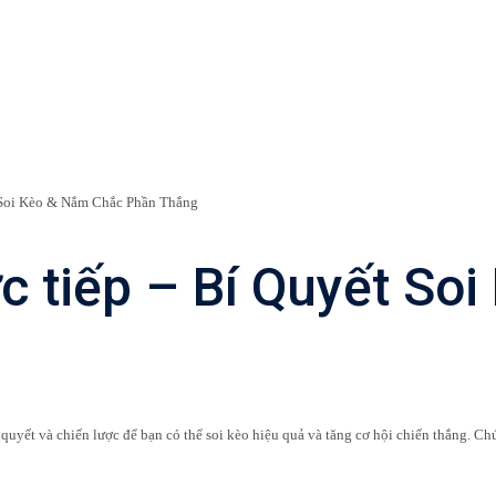
t Soi Kèo & Nắm Chắc Phần Thắng
ực tiếp – Bí Quyết So
quyết và chiến lược để bạn có thể soi kèo hiệu quả và tăng cơ hội chiến thắng. Chú