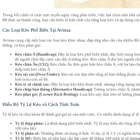
Trong bối cảnh cá cược trực tuyến ngày càng phát triển, việc lựa chọn một nhà cá
Để thực sự thành công, bạn cần hiểu rõ bản chất của từng loại kèo và áp dụng cá
Các Loại Kèo Phổ Biến Tại Avinaa
Avinaa cung cấp một loạt các loại kèo khác nhau, đáp ứng nhu cầu của nhiều đối
thắng, và kèo phạt góc.
Kèo châu Á (Handicap):
Đây là loại kèo phổ biến nhất, đặc biệt trong bó
để người chơi đặt cược vào đội A thắng kèo. Kèo châu Á đòi hỏi người ch
Kèo châu Âu (1X2):
Kèo châu Âu đơn giản hơn kèo châu Á, với ba lựa chọn
thấp hơn kèo châu Á.
Kèo tài xỉu (Over/Under):
Kèo tài xỉu dựa trên tổng số bàn thắng (hoặc cá
hơn (xỉu) con số đó.
Kèo tỷ số chính xác:
Đây là loại kèo khó đoán nhất, nhưng cũng mang lại t
Kèo chấp bàn thắng (Alternative Handicap):
Tương tự kèo châu Á, nhưng
Kèo phạt góc (Corner Kick Betting):
Loại kèo này dựa trên số lượng phạt
Hiểu Rõ Tỷ Lệ Kèo và Cách Tính Toán
Tỷ lệ kèo là chìa khóa để đánh giá giá trị của một cược. Có nhiều định dạng tỷ lệ
Tỷ lệ thập phân:
Là định dạng phổ biến nhất. Tỷ lệ này biểu thị tổng số t
100 tiền lãi).
Tỷ lệ phân số:
Thường được sử dụng ở Anh. Ví dụ, tỷ lệ 1/1 có nghĩa là b
Tỷ lệ Mỹ:
Biểu thị số tiền bạn cần đặt cược để thắng 100 (nếu là số dương