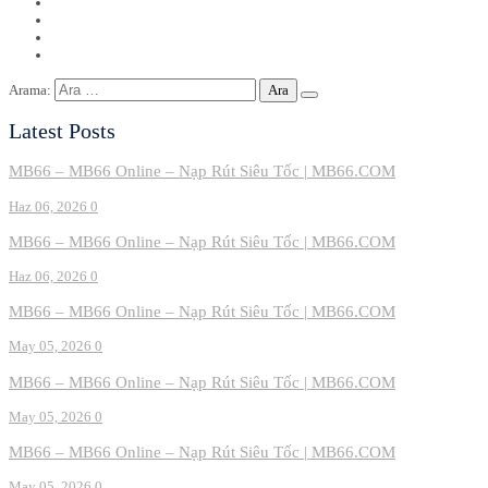
Arama:
Latest Posts
MB66 – MB66 Online – Nạp Rút Siêu Tốc | MB66.COM
Haz 06, 2026
0
MB66 – MB66 Online – Nạp Rút Siêu Tốc | MB66.COM
Haz 06, 2026
0
MB66 – MB66 Online – Nạp Rút Siêu Tốc | MB66.COM
May 05, 2026
0
MB66 – MB66 Online – Nạp Rút Siêu Tốc | MB66.COM
May 05, 2026
0
MB66 – MB66 Online – Nạp Rút Siêu Tốc | MB66.COM
May 05, 2026
0