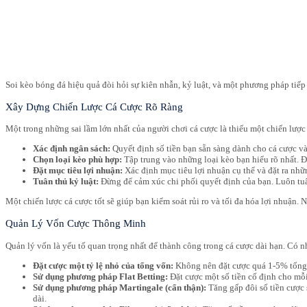
Soi kèo bóng đá hiệu quả đòi hỏi sự kiên nhẫn, kỷ luật, và một phương pháp tiế
Xây Dựng Chiến Lược Cá Cược Rõ Ràng
Một trong những sai lầm lớn nhất của người chơi cá cược là thiếu một chiến lược 
Xác định ngân sách:
Quyết định số tiền bạn sẵn sàng dành cho cá cược và
Chọn loại kèo phù hợp:
Tập trung vào những loại kèo bạn hiểu rõ nhất. Đ
Đặt mục tiêu lợi nhuận:
Xác định mục tiêu lợi nhuận cụ thể và đặt ra nhữn
Tuân thủ kỷ luật:
Đừng để cảm xúc chi phối quyết định của bạn. Luôn tuân
Một chiến lược cá cược tốt sẽ giúp bạn kiểm soát rủi ro và tối đa hóa lợi nhuận.
Quản Lý Vốn Cược Thông Minh
Quản lý vốn là yếu tố quan trọng nhất để thành công trong cá cược dài hạn. Có
Đặt cược một tỷ lệ nhỏ của tổng vốn:
Không nên đặt cược quá 1-5% tổng 
Sử dụng phương pháp Flat Betting:
Đặt cược một số tiền cố định cho mỗi
Sử dụng phương pháp Martingale (cẩn thận):
Tăng gấp đôi số tiền cược 
dài.