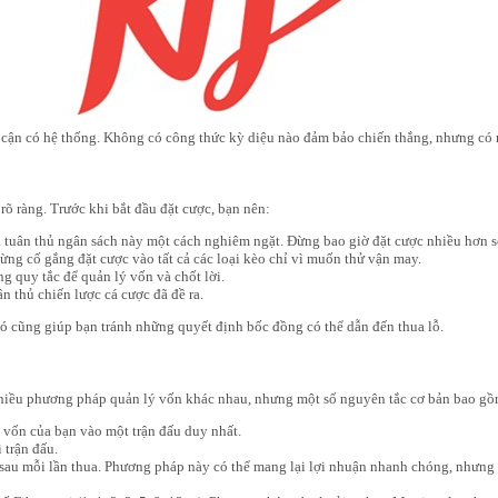
p cận có hệ thống. Không có công thức kỳ diệu nào đảm bảo chiến thắng, nhưng có
rõ ràng. Trước khi bắt đầu đặt cược, bạn nên:
 tuân thủ ngân sách này một cách nghiêm ngặt. Đừng bao giờ đặt cược nhiều hơn số
ừng cố gắng đặt cược vào tất cả các loại kèo chỉ vì muốn thử vận may.
g quy tắc để quản lý vốn và chốt lời.
 thủ chiến lược cá cược đã đề ra.
 Nó cũng giúp bạn tránh những quyết định bốc đồng có thể dẫn đến thua lỗ.
 nhiều phương pháp quản lý vốn khác nhau, nhưng một số nguyên tắc cơ bản bao gồ
vốn của bạn vào một trận đấu duy nhất.
 trận đấu.
sau mỗi lần thua. Phương pháp này có thể mang lại lợi nhuận nhanh chóng, nhưng c