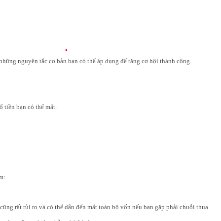
 những nguyên tắc cơ bản bạn có thể áp dụng để tăng cơ hội thành công.
 tiền bạn có thể mất.
m:
ũng rất rủi ro và có thể dẫn đến mất toàn bộ vốn nếu bạn gặp phải chuỗi thua