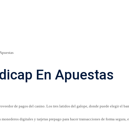
 Apuestas
ndicap En Apuestas
proveedor de pagos del casino. Los tres latidos del galope, donde puede elegir el b
monederos digitales y tarjetas prepago para hacer transacciones de forma segura, e