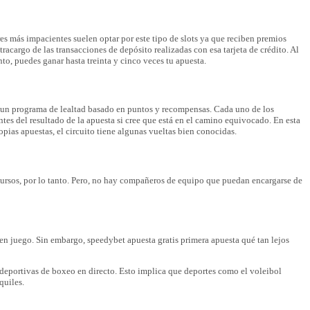
es más impacientes suelen optar por este tipo de slots ya que reciben premios
racargo de las transacciones de depósito realizadas con esa tarjeta de crédito. Al
anto, puedes ganar hasta treinta y cinco veces tu apuesta.
e un programa de lealtad basado en puntos y recompensas. Cada uno de los
ntes del resultado de la apuesta si cree que está en el camino equivocado. En esta
opias apuestas, el circuito tiene algunas vueltas bien conocidas.
ncursos, por lo tanto. Pero, no hay compañeros de equipo que puedan encargarse de
en juego. Sin embargo, speedybet apuesta gratis primera apuesta qué tan lejos
 deportivas de boxeo en directo. Esto implica que deportes como el voleibol
quiles.