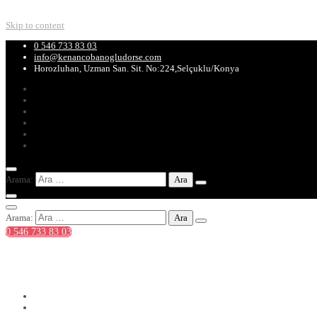
Skip to content
0 546 733 83 03
info@kenancobanogludorse.com
Horozluhan, Uzman San. Sit. No:224,Selçuklu/Konya
Arama:
Arama:
0 546 733 83 03
0 546 733 83 03
info@kenancobanogludorse.com
Horozluhan, Uzman San. Sit. No:224,Selçuklu/Konya