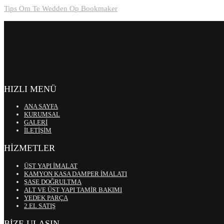
Tips Om Te Wedden Op Bookmaker
HIZLI MENÜ
ANA SAYFA
KURUMSAL
GALERİ
İLETİŞİM
HİZMETLER
ÜST YAPI İMALAT
KAMYON KASA DAMPER İMALATI
ŞASE DOĞRULTMA
ALT VE ÜST YAPI TAMİR BAKIMI
YEDEK PARÇA
2.EL SATIŞ
BİZE ULAŞIN