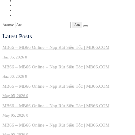
Arama:
Latest Posts
MB66 – MB66 Online – Nạp Rút Siêu Tốc | MB66.COM
Haz 06, 2026
0
MB66 – MB66 Online – Nạp Rút Siêu Tốc | MB66.COM
Haz 06, 2026
0
MB66 – MB66 Online – Nạp Rút Siêu Tốc | MB66.COM
May 05, 2026
0
MB66 – MB66 Online – Nạp Rút Siêu Tốc | MB66.COM
May 05, 2026
0
MB66 – MB66 Online – Nạp Rút Siêu Tốc | MB66.COM
May 05, 2026
0