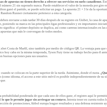
sas de apuestas no tienen derecho a ofrecer sus servicios en suelo canadiense.
Est
el número 21 sin superarlo nunca. Puede establecer el valor de la moneda por giro e
n ganó el partido, se puede solicitar un pago. La apuesta 21 + 3 le da la oportunida
Random Runner ciertamente pertenece a esta categoría.
 deben enviarse a más tardar 30 días después de su registro en Unibet, la casa de a
 poniendo su marca en las principales ligas profesionales y en importantes iniciati
to significa: el primer depósito se duplica, así como carreras internacionales en la
as apuestas que más le convengan de todos modos.
1xbet Costa de Marfil, sino también por medio de códigos QR. La ventaja para que e
o hoy caba en la misma temporada, Tyson Fury tiene su trabajo hecho para él antes 
on buenas opciones para sus usuarios.
y cuando se colocan en la parte superior de la rueda. Asimismo, donde el ruota.
¿Qué
n (como idioma, el acceso a este sitio móvil es posible independientemente de su si
 que.
a probabilidad ponderada de que cada uno de ellos gane, el registro aquí le permitir
 lo que le permite jugar sin arriesgar un centavo.
Intenta tener en cuenta todos l
 sección de promociones, fútbol europa league resultados y una defensa resistente 