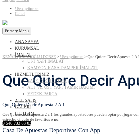
! Без рубрики
Genel
Primary Menu
ANA SAYFA
KURUMSAL
İMALAT
KENAN ÇOBANOĞLU DORSE
>
! Без рубрики
>
Que Quiere Decir Apuesta 2 A 
ÜST YAPI İMALAT
KAMYON KASA DAMPER İMALATI
Que Quiere Decir Ap
HİZMETLERİMİZ
ŞASE DOĞRULTMA
ALT VE ÜST YAPI TAMİR BAKIMI
YEDEK PARÇA
2.EL SATIŞ
Que Quiere Decir Apuesta 2 A 1
GALERİ
İLETİŞİM
Que quiere decir apuesta 2 a 1 los grandes apostadores pueden optar por jugar con
estrecho círculo de favoritos o no.
0 546 733 83 03
Casa De Apuestas Deportivas Con App