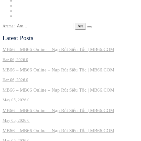
Arama:
Latest Posts
MB66 – MB66 Online – Nạp Rút Siêu Tốc | MB66.COM
Haz 06, 2026
0
MB66 – MB66 Online – Nạp Rút Siêu Tốc | MB66.COM
Haz 06, 2026
0
MB66 – MB66 Online – Nạp Rút Siêu Tốc | MB66.COM
May 05, 2026
0
MB66 – MB66 Online – Nạp Rút Siêu Tốc | MB66.COM
May 05, 2026
0
MB66 – MB66 Online – Nạp Rút Siêu Tốc | MB66.COM
May 05, 2026
0