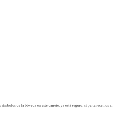
símbolos de la bóveda en este carrete, ya está seguro: si pertenecemos al