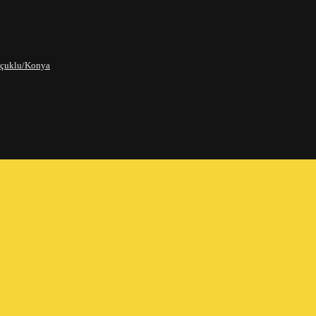
elçuklu/Konya