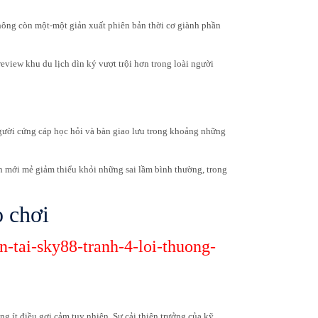
không còn một-một giản xuất phiên bản thời cơ giành phần
eview khu du lịch dìn ký vượt trội hơn trong loài người
người cứng cáp học hỏi và bàn giao lưu trong khoảng những
h mới mẻ giảm thiểu khỏi những sai lầm bình thường, trong
ò chơi
-tai-sky88-tranh-4-loi-thuong-
g ít điều gợi cảm tuy nhiên. Sự cải thiện trưởng của kỹ