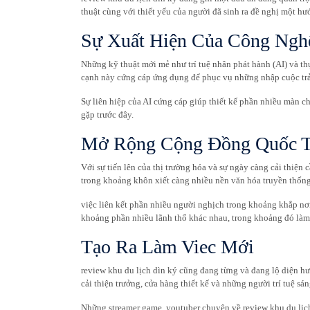
thuật cùng với thiết yếu của người đã sinh ra đề nghị một hư
Sự Xuất Hiện Của Công Ngh
Những kỹ thuật mới mẻ như trí tuệ nhân phát hành (AI) và t
cạnh này cứng cáp ứng dụng để phục vụ những nhập cuộc trả
Sự liên hiệp của AI cứng cáp giúp thiết kế phần nhiều màn 
gặp trước đây.
Mở Rộng Cộng Đồng Quốc 
Với sự tiến lên của thị trường hóa và sự ngày càng cải thiện 
trong khoảng khôn xiết càng nhiều nền văn hóa truyền thống
việc liên kết phần nhiều người nghịch trong khoảng khắp nơi
khoảng phần nhiều lãnh thổ khác nhau, trong khoảng đó làm
Tạo Ra Làm Viec Mới
review khu du lịch dìn ký cũng đang từng và đang lộ diện h
cải thiện trưởng, cửa hàng thiết kế và những người trí tuệ s
Những streamer game, youtuber chuyên về review khu du lịch