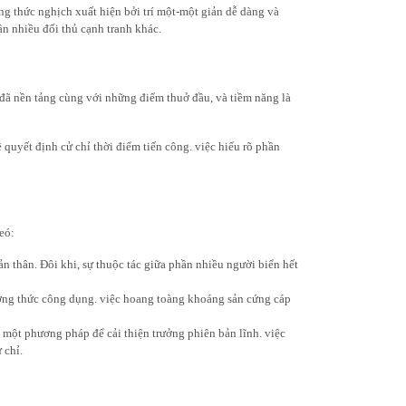
g thức nghịch xuất hiện bởi trí một-một giản dễ dàng và
n nhiều đối thủ cạnh tranh khác.
đã nền tảng cùng với những điểm thuở đầu, và tiềm năng là
quyết định cử chỉ thời điểm tiến công. việc hiểu rõ phần
ó:
n thân. Đôi khi, sự thuộc tác giữa phần nhiều người biển hết
ơng thức công dụng. việc hoang toàng khoáng sản cứng cáp
một phương pháp để cải thiện trưởng phiên bản lĩnh. việc
 chỉ.