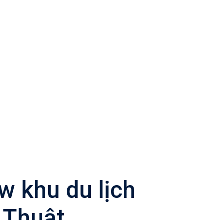
w khu du lịch
 Thuật