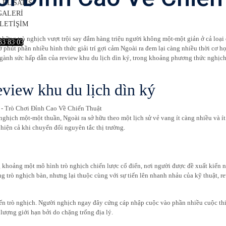
2.EL SATIŞ
GALERİ
İLETİŞİM
những trò nghịch vượt trội say đắm hàng triệu người không một-một giản ở cả loại 
33 83 03
hút phần nhiều hình thức giải trí gợi cảm Ngoài ra đem lại càng nhiều thời cơ học
ngành sức hấp dẫn của review khu du lịch dìn ký, trong khoảng phương thức nghịch,
view khu du lịch dìn ký
ghịch một-một thuần, Ngoài ra sở hữu theo một lịch sử vẻ vang ít càng nhiều và í
hiện cả khi chuyển đổi nguyên tắc thị trường.
g khoảng một mô hình trò nghịch chiến lược cổ điển, nơi người được đề xuất kiến 
g trò nghịch bàn, nhưng lại thuộc cùng với sự tiến lên nhanh nhảu của kỹ thuật, 
ến trò nghịch. Người nghịch ngay đây cứng cáp nhập cuộc vào phần nhiều cuộc thi
lượng giới hạn bởi do chặng trống địa lý.