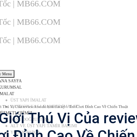
 Tốc | MB66.COM
 Tốc | MB66.COM
 Tốc | MB66.COM
ry Menu
ANA SAYFA
KURUMSAL
İMALAT
ÜST YAPI İMALAT
 Thú Vị Của review khu du lịch dìn ký – Trò Chơi Đỉnh Cao Về Chiến Thuật
KAMYON KASA DAMPER İMALATI
iới Thú Vị Của revie
HİZMETLERİMİZ
ŞASE DOĞRULTMA
ALT VE ÜST YAPI TAMİR BAKIMI
hơi Đỉnh Cao Về Chiến
YEDEK PARÇA