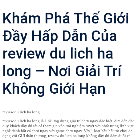
Khám Phá Thế Giới
Đầy Hấp Dẫn Của
review du lich ha
long – Nơi Giải Trí
Không Giới Hạn
review du lich ha long
review du lich ha long là 1 hệ ứng dụng giải trí chơi ngay đặc biệt, đưa đến cho
quý khách đầy đủ tất cả tham gia vào trải nghiệm tuyệt vời nhất trong lĩnh vực
nghề đánh bắt cá chơi ngay với game chơi ngay. Với 1 loạt hầu hết trò chơi đa
dạng với GUI thân thương, review du lich ha long không đầy đủ đắm đuối cá