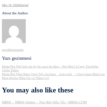
Ağu 16, 2024
Genel
About the Author
wordpressauto
Yazı gezinmesi
Khám Phá Thế Giới căn hộ the sang đà nẵng – Nơi Nhà Cá Cược Tìm Kiếm
Chiến Thắng
Khám Phá Tiềm Năng Vượt Trội của https__iwin.gold_ – Cổng Game Đỉnh Cao
Khơi Nguồn Niềm Vui và Thắng Lợi
You may also like these
MB66 – MB66 Online – Nạp Rút Siêu Tốc | MB66.COM