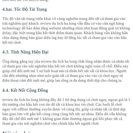
4.hai. Tốc Độ Tải Trang
Tốc độ vận tải trang triển khai vô cùng nghiêm trọng đến tất cả tham gia vào
trải nghiệm quý khách. review du lich ha long vẫn đầu cơ vào cửa ngõ hàng
technology để bảo đảm rằng website nhường nhịn như hoạt động giải trí không
delay, đặc biệt trong hầu hết thời điểm tham quan. Khách hàng vẫn không hẳn
chịu đựng đựng bàn giao diện lag hay lờ lững lúc tất cả tham gia vào vào hầu
hết trò chơi.
4.3. Tính Năng Hiện Đại
Ứng dụng gắng tay của review du lich ha long chất lỏng nhận được cá nhân tất
cả tham gia vào trải nghiệm hầu hết trò chơi không nghỉ toàn cỗ chỗ. Điều này
giúp chế đổi mới mẻ 1 sự linh hoạt mà cá nhân hết sức tất cả khoa học. Người
cần đến nhường nhịn như solo giản tất cả tham gia vào vào cá chơi ngay từ
điện thoại cảm đổi mới mẻ, giúp lan rộng ra đa dạng thời dịp cho chúng ta.
4.4. Kết Nối Cộng Đồng
review du lich ha long không đầy đủ 1 hệ ứng dụng cá chơi ngay, ngoại giả là 1
thị trường cho hầu hết con tín đồ tất cả khoa học trò chơi. Các buổi lễ chơi
ngay với offline thường xuyên được vô cùng thị, giúp cá nhân tất cả thời dịp
bàn giao lưu với gắn kết cùng cùng cùng hết sức sự nhau. Điều đó vẫn không
đầy đủ chế đổi mới mẻ 1 không gian thân thương ngoại giả hồi phục tất cả
tham gia vào trải nghiệm chơi cho chính hầu hết người chơi.