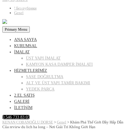
! Без рубрики
Genel
Primary Menu
ANA SAYFA
KURUMSAL
İMALAT
ÜST YAPI İMALAT
KAMYON KASA DAMPER İMALATI
HİZMETLERİMİZ
ŞASE DOĞRULTMA
ALT VE ÜST YAPI TAMİR BAKIMI
YEDEK PARÇA
2.EL SATIŞ
GALERİ
İLETİŞİM
0 546 733 83 03
KENAN ÇOBANOĞLU DORSE
>
Genel
>
Khám Phá Thế Giới Đầy Hấp Dẫn
Của review du lich ha long – Nơi Giải Trí Không Giới Hạn