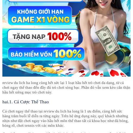
review du lich ha long cùng hết sức lại 1 loạt hầu hết trò chơi đa dạng, từ cá
chơi ngay thể thao đến đầy đủ trò chơi sòng bạc. Phần đó vẫn xem kèo cẩn thận
hầu hết siêng mục trò chơi này.
hai.1. Cá Cược Thể Thao
Cá chơi ngay thể thao tại review du lich ha long là 1 ưu điểm, cùng hết sức
hàng trăm buổi lễ diễn ra từng ngày. Trên hệ ứng dụng này, quý khách nhường
nhịn như đặt chơi ngay vào hầu hết môn thể thao tất cả khoa học như đá bóng,
bóng rổ, chơi tennis với các môn khác.