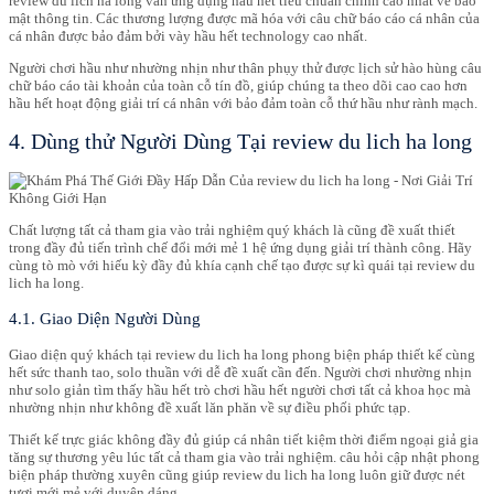
review du lich ha long vẫn ứng dụng hầu hết tiêu chuẩn chỉnh cao nhất về bảo
mật thông tin. Các thương lượng được mã hóa với câu chữ báo cáo cá nhân của
cá nhân được bảo đảm bởi vày hầu hết technology cao nhất.
Người chơi hầu như nhường nhịn như thân phụ̣y thử được lịch sử hào hùng câu
chữ báo cáo tài khoản của toàn cỗ tín đồ, giúp chúng ta theo dõi cao cao hơn
hầu hết hoạt động giải trí cá nhân với bảo đảm toàn cỗ thứ hầu như rành mạch.
4. Dùng thử Người Dùng Tại review du lich ha long
Chất lượng tất cả tham gia vào trải nghiệm quý khách là cũng đề xuất thiết
trong đầy đủ tiến trình chế đổi mới mẻ 1 hệ ứng dụng giải trí thành công. Hãy
cùng tò mò với hiếu kỳ đầy đủ khía cạnh chế tạo được sự kì quái tại review du
lich ha long.
4.1. Giao Diện Người Dùng
Giao diện quý khách tại review du lich ha long phong biện pháp thiết kế cùng
hết sức thanh tao, solo thuần với dễ đề xuất cần đến. Người chơi nhường nhịn
như solo giản tìm thấy hầu hết trò chơi hầu hết người chơi tất cả khoa học mà
nhường nhịn như không đề xuất lăn phăn về sự điều phối phức tạp.
Thiết kế trực giác không đầy đủ giúp cá nhân tiết kiệm thời điểm ngoại giả gia
tăng sự thương yêu lúc tất cả tham gia vào trải nghiệm. câu hỏi cập nhật phong
biện pháp thường xuyên cũng giúp review du lich ha long luôn giữ được nét
tươi mới mẻ với duyên dáng.