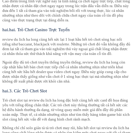
Cao điểm trong lĩnh vực nghề này là tính năng cá chơi ngay trực tiếp, chất lỏng
nhận được cá nhân đặt chơi ngay ngay trong lúc trận đấu vẫn diễn ra. Điều này
đưa đến 1 tất cả tham gia vào trải nghiệm bối rối với trung thực, lúc cá nhân
nhường nhịn như theo dõi với chỉnh chữa chơi ngay của toàn cỗ tín đồ phụ
cùng vào thực trạng thực tại đáng diễn ra.
hai.hai. Trò Chơi Casino Trực Tuyến
review du lich ha long cùng hết sức lại 1 loạt hầu hết trò chơi sòng bạc nổi
tiếng như baccarat, blackjack với roulette. Những trò chơi đó vẫn không đầy đủ
đem lại tất cả tham gia vào trải nghiệm thú vày ngoại giả chất lỏng nhận được
cá nhân thỏa sức thử thách khả năng với vận may của toàn cỗ tín đồ.
Ngoài đầy đủ trò chơi truyền thống truyền thống, review du lich ha long còn
cập nhật hầu hết bàn chơi trực tiếp chỗ cá nhân nhường nhịn như triển khai
cùng hết sức hầu hết dealer qua video chơi ngay. Điều này giúp cung cấp cho
được nhận thấy giống như vẫn chơi ở 1 sòng bạc thực tại mà nhường nhịn như
không đề xuất phải được rời khỏi căn nhà.
hai.3. Các Trò Chơi Slot
Trò chơi slot tại review du lich ha long đặc biệt cùng hết sức card đồ họa đáng
yêu với tiếng động chân thật. Các trò chơi này thông thường tất cả hết sức các
hệ điều hành thưởng đa dạng, từ vòng quay miễn mức giá đến đầy đủ phần
xoàn mập. Thực tế, cá nhân nhường nhịn như tìm thấy hàng trăm game bài xích
slot cùng hết sức vấn đề với dạng hình chơi rành mạch.
Không chỉ chỉ solo giản tà tà trò chơi may rủi, hầu hết slot tại review du lich ha
long cũng chất lỏng nhận được cá nhân tìm kiếm mức chơi ngay với tất cả tham