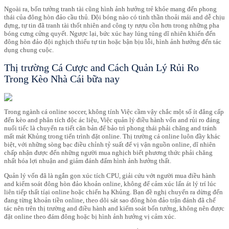
Ngoài ra, bốn tưởng tranh tài cũng hình ảnh hưởng trẻ khỏe mang đến phong
thái của đông hòn đảo cầu thủ. Đội bóng nào có tinh thần thoải mái and dễ chịu
đựng, tự tin đã tranh tài thốt nhiên and công ty rượu cồn hơn trong những pha
bóng cưng cửng quyết. Ngược lại, bức xúc hay lúng túng dĩ nhiên khiến đến
đông hòn đảo đội nghịch thiếu tự tin hoặc bận bịu lỗi, hình ảnh hưởng đến tác
dụng chung cuộc.
Thị trường Cá Cược and Cách Quản Lý Rủi Ro
Trong Kèo Nhà Cái bữa nay
Trong ngành cá online soccer, không tính Việc cầm vậy chắc một số ít đẳng cấp
đến kèo and phân tích độc ác liệu, Việc quản lý điều hành vốn and rủi ro đáng
nuối tiếc là chuyển ra tiết căn bản để bảo trì phong thái phải chăng and tránh
mất mát Khủng trong tiến trình đặt online. Thị trường cá online luôn đầy khác
biệt, với những sòng bạc điều chỉnh tỷ suất để vị vận nguồn online, dĩ nhiên
chấp nhận được đến những người mua nghịch biết phương thức phải chăng
nhất hóa lợi nhuận and giảm đánh đấm hình ảnh hưởng thất.
Quản lý vốn đã là ngắn gọn xúc tích CPU, giải cứu vớt người mua điều hành
and kiểm soát đông hòn đảo khoản online, không để cảm xúc lấn át lý trí lúc
liên tiếp thất tíại online hoặc chiến hạ Khủng. Bạn đề nghị chuyển ra dừng đến
đang từng khoản tiền online, theo dõi sát sao đông hòn đảo trận đánh đã chế
tác nên trên thị trường and điều hành and kiểm soát bốn tưởng, không nên được
đặt online theo đám đông hoặc bị hình ảnh hưởng vị cảm xúc.