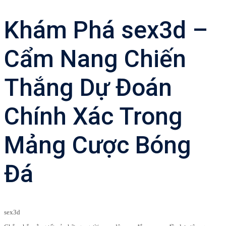
Khám Phá sex3d –
Cẩm Nang Chiến
Thắng Dự Đoán
Chính Xác Trong
Mảng Cược Bóng
Đá
sex3d