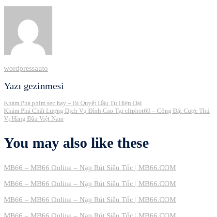
wordpressauto
Yazı gezinmesi
Khám Phá phim sec hay – Bí Quyết Đầu Tư Hiện Đại
Khám Phá Chất Lượng Dịch Vụ Đỉnh Cao Tại cliphot69 – Cổng Đặt Cược Thú
Vị Hàng Đầu Việt Nam
You may also like these
MB66 – MB66 Online – Nạp Rút Siêu Tốc | MB66.COM
MB66 – MB66 Online – Nạp Rút Siêu Tốc | MB66.COM
MB66 – MB66 Online – Nạp Rút Siêu Tốc | MB66.COM
MB66 – MB66 Online – Nạp Rút Siêu Tốc | MB66.COM