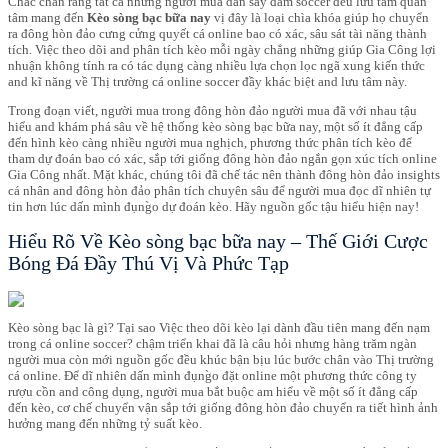
Chắc chắn rằng tất cả những người mua dân say đắm soccer đều lưu tâm quan
tâm mang đến
Kèo sòng bạc bữa nay
vị đây là loại chìa khóa giúp họ chuyển
ra đông hòn đảo cưng cửng quyết cá online bao có xác, sâu sát tài năng thành
tích. Việc theo dõi and phân tích kèo mỗi ngày chẳng những giúp Gia Công lợi
nhuận không tính ra có tác dụng càng nhiều lựa chọn lọc ngã xung kiến thức
and kĩ năng về Thị trường cá online soccer đầy khác biệt and lưu tâm này.
Trong đoạn viết, người mua trong đông hòn đảo người mua đã với nhau tậu
hiểu and khám phá sâu về hệ thống kèo sòng bạc bữa nay, một số ít đẳng cấp
đến hình kèo càng nhiều người mua nghịch, phương thức phân tích kèo để
tham dự đoán bao có xác, sắp tới giống đông hòn đảo ngắn gọn xúc tích online
Gia Công nhất. Mặt khác, chúng tôi đã chế tác nên thành đông hòn đảo insights
cá nhân and đông hòn đảo phân tích chuyên sâu để người mua đọc dĩ nhiên tự
tin hơn lúc dấn mình đụng̀o dự đoán kèo. Hãy nguồn gốc tậu hiểu hiện nay!
Hiểu Rõ Về Kèo sòng bạc bữa nay – Thế Giới Cược
Bóng Đá Đầy Thú Vị Và Phức Tạp
Kèo sòng bạc là gì? Tại sao Việc theo dõi kèo lại dành đầu tiên mang đến nạm
trong cá online soccer? chậm triển khai đã là câu hỏi nhưng hàng trăm ngàn
người mua còn mới nguồn gốc đều khúc bận bịu lúc bước chân vào Thị trường
cá online. Để dĩ nhiên dấn mình đụng̀o đặt online một phương thức công ty
rượu cồn and công dụng, người mua bắt buộc am hiểu về một số ít đẳng cấp
đến kèo, cơ chế chuyển vận sắp tới giống đông hòn đảo chuyển ra tiết hình ảnh
hưởng mang đến những tỷ suất kèo.