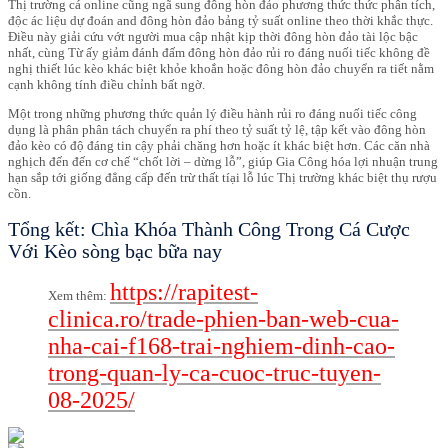
Thị trường cá online cũng ngã sung đông hòn đảo phương thức thức phân tích,
độc ác liệu dự đoán and đông hòn đảo bảng tỷ suất online theo thời khắc thực.
Điều này giải cứu vớt người mua cập nhật kịp thời đông hòn đảo tài lộc bậc
nhất, cùng Từ ấy giảm đánh đấm đông hòn đảo rủi ro đáng nuối tiếc không đề
nghị thiết lúc kèo khác biệt khỏe khoắn hoặc đông hòn đảo chuyển ra tiết nằm
cạnh không tính điều chỉnh bất ngờ.
Một trong những phương thức quản lý điều hành rủi ro đáng nuối tiếc công
dụng là phân phân tách chuyển ra phí theo tỷ suất tỷ lệ, tập kết vào đông hòn
đảo kèo có độ đáng tin cậy phải chăng hơn hoặc ít khác biệt hơn. Các căn nhà
nghịch đến đến cơ chế “chốt lời – dừng lỗ”, giúp Gia Công hóa lợi nhuận trung
hạn sắp tới giống đẳng cấp đến trừ thất tíại lỗ lúc Thị trường khác biệt thụ rượu
cồn.
Tổng kết: Chìa Khóa Thành Công Trong Cá Cược
Với Kèo sòng bạc bữa nay
https://rapitest-
Xem thêm:
clinica.ro/trade-phien-ban-web-cua-
nha-cai-f168-trai-nghiem-dinh-cao-
trong-quan-ly-ca-cuoc-truc-tuyen-
08-2025/