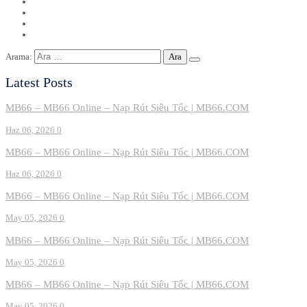
Arama:
Latest Posts
MB66 – MB66 Online – Nạp Rút Siêu Tốc | MB66.COM
Haz 06, 2026
0
MB66 – MB66 Online – Nạp Rút Siêu Tốc | MB66.COM
Haz 06, 2026
0
MB66 – MB66 Online – Nạp Rút Siêu Tốc | MB66.COM
May 05, 2026
0
MB66 – MB66 Online – Nạp Rút Siêu Tốc | MB66.COM
May 05, 2026
0
MB66 – MB66 Online – Nạp Rút Siêu Tốc | MB66.COM
May 05, 2026
0