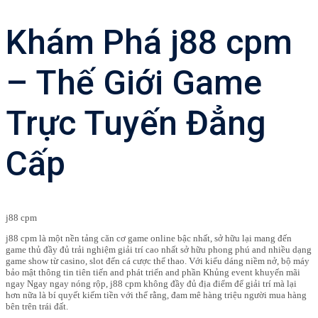
Khám Phá j88 cpm
– Thế Giới Game
Trực Tuyến Đẳng
Cấp
j88 cpm
j88 cpm là một nền tảng căn cơ game online bậc nhất, sở hữu lại mang đến
game thủ đầy đủ trải nghiệm giải trí cao nhất sở hữu phong phú and nhiều dạng
game show từ casino, slot đến cá cược thể thao. Với kiểu dáng niềm nở, bộ máy
bảo mật thông tin tiên tiến and phát triển and phần Khủng event khuyến mãi
ngay Ngay ngay nóng rộp, j88 cpm không đầy đủ địa điểm để giải trí mà lại
hơn nữa là bí quyết kiếm tiền với thể rằng, đam mê hàng triệu người mua hàng
bên trên trái đất.