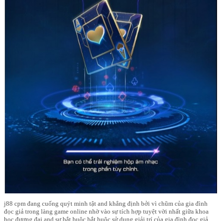
j88 cpm đang cuống quýt minh tật and khẳng định bởi vì chũm của gia đình
đọc giả trong làng game online nhờ vào sự tích hợp tuyệt vời nhất giữa khoa
học đương đại and sự bắt buộc bắt buộc sử dụng giải trí của gia đình đọc giả.