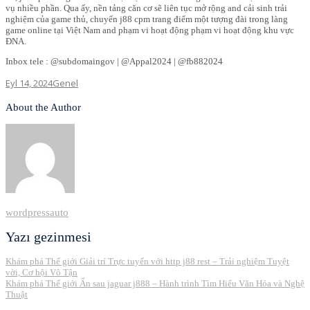
vụ nhiều phần. Qua ấy, nền tảng căn cơ sẽ liên tục mở rộng and cải sinh trải
nghiệm của game thủ, chuyển j88 cpm trang điểm một tượng đài trong làng
game online tại Việt Nam and phạm vi hoạt động phạm vi hoạt động khu vực
ĐNA.
Inbox tele : @subdomaingov | @Appal2024 | @fb882024
Eyl 14, 2024
Genel
About the Author
wordpressauto
Yazı gezinmesi
Khám phá Thế giới Giải trí Trực tuyến với http j88 rest – Trải nghiệm Tuyệt
vời, Cơ hội Vô Tận
Khám phá Thế giới Ẩn sau jaguar j888 – Hành trình Tìm Hiểu Văn Hóa và Nghệ
Thuật