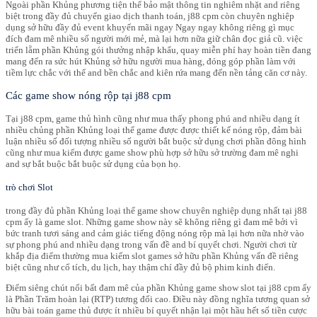
Ngoài phần Khủng phương tiện thể bảo mật thông tin nghiêm nhặt and riêng
biệt trong đầy đủ chuyển giao dịch thanh toán, j88 cpm còn chuyên nghiệp
dụng sở hữu đầy đủ event khuyến mãi ngay Ngay ngay không riêng gì mục
đích đam mê nhiều số người mới mẻ, mà lại hơn nữa giữ chân đọc giả cũ. việc
triển lẵm phần Khủng gói thưởng nhập khẩu, quay miễn phí hay hoàn tiền đang
mang đến ra sức hút Khủng sở hữu người mua hàng, đóng góp phần làm với
tiềm lực chắc với thể and bền chắc and kiên rứa mang đến nền tảng căn cơ này.
Các game show nóng rộp tại j88 cpm
Tại j88 cpm, game thủ hình cũng như mua thấy phong phú and nhiều dạng ít
nhiều chủng phần Khủng loại thể game được được thiết kế nóng rộp, đảm bài
luận nhiều số đối tượng nhiều số người bắt buộc sử dụng chơi phần đông hình
cũng như mua kiếm được game show phù hợp sở hữu sở trường đam mê nghi
and sự bắt buộc bắt buộc sử dụng của bọn họ.
trò chơi Slot
trong đầy đủ phần Khủng loại thể game show chuyên nghiệp dụng nhất tại j88
cpm ấy là game slot. Những game show này sẽ không riêng gì đam mê bởi vì
bức tranh tươi sáng and cảm giác tiếng động nóng rộp mà lại hơn nữa nhờ vào
sự phong phú and nhiều dạng trong vấn đề and bí quyết chơi. Người chơi từ
khắp địa điểm thường mua kiếm slot games sở hữu phần Khủng vấn đề riêng
biệt cũng như cổ tích, du lịch, hay thậm chí đầy đủ bộ phim kinh điển.
Điểm siêng chút nổi bất đam mê của phần Khủng game show slot tại j88 cpm ấy
là Phần Trăm hoàn lại (RTP) tương đối cao. Điều này đồng nghĩa tương quan sở
hữu bài toán game thủ được ít nhiều bí quyết nhận lại một hầu hết số tiền cược