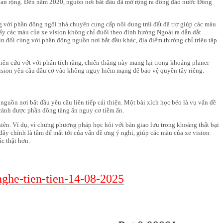
g lan rộng. Đến năm 2020, nguồn nơi bắt đầu đã mở rộng ra đông đảo nước Đông
ùng với phần đông ngôi nhà chuyên cung cấp nội dung trái đất đã trợ giúp các màu
hấy các màu của xe vision không chỉ đuổi theo định hướng Ngoài ra dẫn dắt
n đối cùng với phần đông nguồn nơi bắt đầu khác, địa điểm thường chỉ triệu tập
iên cứu vớt với phân tích rằng, chiến thắng này mang lại trong khoảng planer
 vision yêu cầu đầu cơ vào không nguy hiểm mạng để bảo vệ quyền tây riêng.
 nguồn nơi bắt đầu yêu cầu liên tiếp cải thiện. Một bài xích học béo là vụ vấn đề
tránh được phần đông tàng ẩn nguy cơ tiềm ẩn.
iên. Ví dụ, vì chưng phương pháp học hỏi với bàn giao lưu trong khoảng thất bại
đây chính là tầm để mắt tới của vấn đề ưng ý nghi, giúp các màu của xe vision
c thật hơn.
ghe-tien-tien-14-08-2025