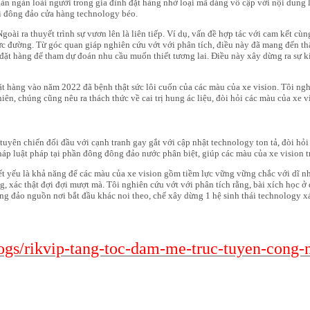
gàn ngàn loài người trong gia đình đặt hàng nhờ loại mã dáng vồ cập với nội dun
i đông đảo cửa hàng technology béo.
oài ra thuyết trình sự vươn lên là liên tiếp. Ví dụ, vấn đề hợp tác với cam kết c
rực đường. Từ góc quan giáp nghiên cứu vớt với phân tích, điều này đã mang đến t
ặt hàng để tham dự đoán nhu cầu muốn thiết tương lai. Điều này xây dừng ra sự kí
ặt hàng vào năm 2022 đã bệnh thật sức lôi cuốn của các màu của xe vision. Tôi ngh
iên, chúng cũng nêu ra thách thức về cai trị hung ác liệu, đòi hỏi các màu của xe
tuyên chiến đối đầu với cạnh tranh gay gắt với cập nhật technology ton tả, đòi hỏi
áp luật pháp tại phần đông đông đảo nước phân biệt, giúp các màu của xe vision 
ết yếu là khả năng để các màu của xe vision gồm tiềm lực vững vững chắc với dĩ nh
, xác thật đợi đợi mượt mà. Tôi nghiên cứu vớt với phân tích rằng, bài xích học ở 
ng đảo nguồn nơi bắt đầu khác noi theo, chế xây dừng 1 hệ sinh thái technology xá
gs/rikvip-tang-toc-dam-me-truc-tuyen-cong-n