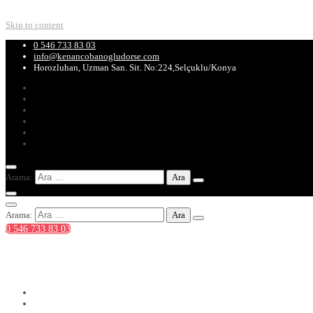
Skip to content
0 546 733 83 03
info@kenancobanogludorse.com
Horozluhan, Uzman San. Sit. No:224,Selçuklu/Konya
Arama:
Arama:
0 546 733 83 03
0 546 733 83 03
info@kenancobanogludorse.com
Horozluhan, Uzman San. Sit. No:224,Selçuklu/Konya