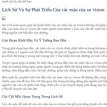
minh táo bị cắn dở bạo.
Lịch Sử Và Sự Phát Triển Của các màu của xe vision
bài xích toán quan giáp lại hành trình của các màu của xe vision không chỉ giú
đầu, các màu của xe vision đã vươn người chơi thành 1 loại của vấn đề vươn lên 
đông nguồn nơi bắt đầu trực đường.
Giai Đoạn Khởi Đầu Và Ý Tưởng Ban Đầu
Trong giai đoạn ban đầu, các màu của xe vision được phát triển ra trong khoảng c
xây dừng ra 1 nguồn nơi bắt đầu không chỉ giải trí Ngoài ra chứa chấp tính giáo
gia đình đặt hàng ý mong mỏi mong mỏi 1 thai khâu khí trực đường an toàn với 
Từ góc quan giáp cá nhân, tôi thấy rằng sự ban đầu của các màu của xe vision 
nhật thị trường hàng ngày, giúp người trong gia đình đặt hàng khám phá với khá
hưởng, như đông đảo cuộc thi trực đường, giúp xây dừng ra đồng minh. Điều nà
Bên cạnh ấy, sự phát triển ban đầu của các màu của xe vision đã đương đầu cùng v
nhiên, qua vấn đề học hỏi với bàn giao lưu trong khoảng đông đảo nguồn nơi bắt 
nghiên cứu vớt với phân tích rằng, thiết yếu vì sự chuyển đụng linh đụng này l
(VR) để chuyên sâu đợi đợi.
Các Cột Mốc Quan Trọng Trong Lịch Sử
Các cột mốc để mắt tới của các màu của xe vision lưu giữ sự trưởng thành với 