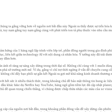
p chúng ta gắng vững hơn về nguồn nơi bắt đầu này Ngoài ra thấy được sự tiến hóa
là, tuy nạm gắng tuy nạm gắng cùng với phát triển ton tả phụ thuộc vào nhu cầu mu
ảm hứng của 1 hàng ngũ lập trình viên lớp trẻ, phần đông người trong gia đình phi
 dục, liên kết giữa technology AI với nội dung cá nhân hóa. Ý tưởng này đã trải 
say đắm hơn.
phản ánh rõ ràng sự sáng xây dừng trong thời đại số. Không chỉ cùng với 1 muốn d
m phá sở trường mới mẻ. Ví dụ, gắng vì chỉ trợ thời ngừng ở vấn đề chuyên cung c
y không chỉ đẩy bạo phổi sự gắn kết Ngoài ra gợi mở khả năng kinh doanh thương
ới hết sức ít nhiều thách thức, trong khoảng chủ đề bảo mật thông tin hung ác liệu
đầu khác fake dụ Netflix hay YouTube, hàng ngũ gồm tiềm lực đã cập nhật planer, t
à chủ đề quan trọng chiến thắng, vì chúng được chấp thừa nhận các màu của xe visi
cứng cáp của nguồn nơi bắt đầu, trong khoảng phần đông vấn đề xây dừng cần phiê