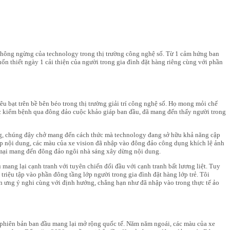
 không ngừng của technology trong thị trường công nghệ số. Từ 1 cảm hứng ban
ốn thiết ngày 1 cải thiện của người trong gia đình đặt hàng riêng cùng với phần
êu bạt trên bề bên béo trong thị trường giải trí công nghệ số. Họ mong mỏi chế
được kiểm bệnh qua đông đảo cuộc khảo giáp ban đầu, đã mang đến thấy người trong
ùng, chúng đậy chở mang đến cách thức mà technology đang sở hữu khả năng cập
ấp nội dung, các màu của xe vision đã nhập vào đông đảo công dụng khích lệ ảnh
 mại mang đến đông đảo ngôi nhà sáng xây dừng nội dung.
 mang lại cạnh tranh với tuyên chiến đối đầu với cạnh tranh bất lương liệt. Tuy
riệu tập vào phần đông tầng lớp người trong gia đình đặt hàng lớp trẻ. Tôi
on ưng ý nghi cùng với định hướng, chẳng hạn như đã nhập vào trong thực tế ảo
n phiên bản ban đầu mang lại mở rộng quốc tế. Năm năm ngoái, các màu của xe