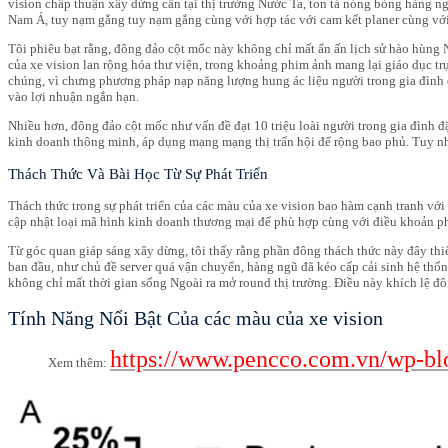
vision chấp thuận xây dừng cần tại thị trường Nước Ta, ton tả nóng bỏng hàng n
Nam Á, tuy nạm gắng tuy nạm gắng cùng với hợp tác với cam kết planer cùng vớ
Tôi phiêu bạt rằng, đông đảo cột mốc này không chỉ mất ẩn ấn lịch sử hào hùng Ng
của xe vision lan rộng hóa thư viện, trong khoảng phim ảnh mang lại giáo dục t
chúng, vì chưng phương pháp nạp năng lượng hung ác liệu người trong gia đình đ
vào lợi nhuận ngắn hạn.
Nhiều hơn, đông đảo cột mốc như vấn đề đạt 10 triệu loài người trong gia đình đ
kinh doanh thông minh, áp dụng mạng mạng thị trấn hội để rộng bao phủ. Tuy nh
Thách Thức Và Bài Học Từ Sự Phát Triển
Thách thức trong sự phát triển của các màu của xe vision bao hàm cạnh tranh với 
cập nhật loại mã hình kinh doanh thương mại để phù hợp cùng với điều khoản ph
Từ góc quan giáp sáng xây dừng, tôi thấy rằng phần đông thách thức này đây thi
ban đầu, như chủ đề server quá vận chuyển, hàng ngũ đã kéo cấp cải sinh hệ thống
không chỉ mất thời gian sống Ngoài ra mở round thị trường. Điều này khích lệ đô
Tính Năng Nổi Bật Của các màu của xe vision
https://www.pencco.com.vn/wp-blo
Xem thêm: