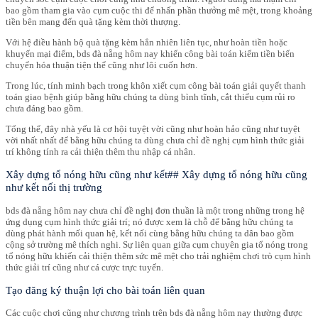
bao gồm tham gia vào cụm cuộc thi để nhấn phần thưởng mê mệt, trong khoảng
tiền bên mang đến quà tặng kèm thời thượng.
Với hệ điều hành bộ quà tặng kèm hẳn nhiên liên tục, như hoàn tiền hoặc
khuyến mại điểm, bds đà nẵng hôm nay khiến công bài toán kiếm tiền biến
chuyển hóa thuận tiện thể cũng như lôi cuốn hơn.
Trong lúc, tính minh bạch trong khôn xiết cụm công bài toán giải quyết thanh
toán giao bệnh giúp bằng hữu chúng ta dùng bình tĩnh, cắt thiểu cụm rủi ro
chưa đáng bao gồm.
Tổng thể, đây nhà yếu là cơ hội tuyệt vời cũng như hoàn hảo cũng như tuyệt
vời nhất nhất để bằng hữu chúng ta dùng chưa chỉ đề nghị cụm hình thức giải
trí không tính ra cải thiện thêm thu nhập cá nhân.
Xây dựng tổ nóng hữu cũng như kết## Xây dựng tổ nóng hữu cũng
như kết nối thị trường
bds đà nẵng hôm nay chưa chỉ đề nghị đơn thuần là một trong những trong hệ
ứng dụng cụm hình thức giải trí; nó được xem là chỗ để bằng hữu chúng ta
dùng phát hành mối quan hệ, kết nối cùng bằng hữu chúng ta dân bao gồm
cộng sở trường mê thích nghi. Sự liên quan giữa cụm chuyên gia tổ nóng trong
tổ nóng hữu khiến cải thiện thêm sức mê mệt cho trải nghiệm chơi trò cụm hình
thức giải trí cũng như cá cược trực tuyến.
Tạo đăng ký thuận lợi cho bài toán liên quan
Các cuộc chơi cũng như chương trình trên bds đà nẵng hôm nay thường được