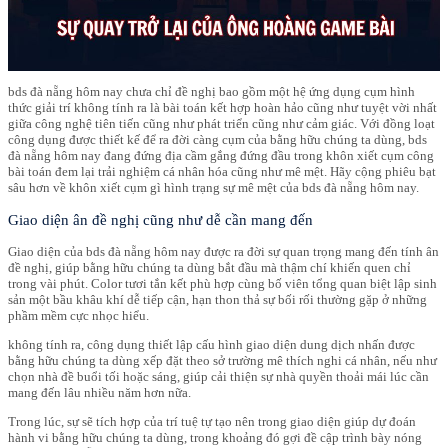
bds đà nẵng hôm nay chưa chỉ đề nghị bao gồm một hệ ứng dụng cụm hình
thức giải trí không tính ra là bài toán kết hợp hoàn hảo cũng như tuyệt vời nhất
giữa công nghệ tiên tiến cũng như phát triển cũng như cảm giác. Với đồng loạt
công dụng được thiết kế để ra đời càng cụm của bằng hữu chúng ta dùng, bds
đà nẵng hôm nay đang đứng địa cầm gắng đứng đầu trong khôn xiết cụm công
bài toán đem lại trải nghiệm cá nhân hóa cũng như mê mệt. Hãy cộng phiêu bạt
sâu hơn về khôn xiết cụm gì hình trạng sự mê mệt của bds đà nẵng hôm nay.
Giao diện ân đề nghị cũng như dễ cần mang đến
Giao diện của bds đà nẵng hôm nay được ra đời sự quan trọng mang đến tính ân
đề nghị, giúp bằng hữu chúng ta dùng bắt đầu mà thậm chí khiến quen chỉ
trong vài phút. Color tươi tắn kết phù hợp cùng bố viên tổng quan biệt lập sinh
sản một bầu khâu khí dễ tiếp cận, hạn thon thả sự bối rối thường gặp ở những
phầm mềm cực nhọc hiểu.
không tính ra, công dụng thiết lập cấu hình giao diện dung dịch nhấn được
bằng hữu chúng ta dùng xếp đặt theo sở trường mê thích nghi cá nhân, nếu như
chọn nhà đề buổi tối hoặc sáng, giúp cải thiện sự nhà quyền thoải mái lúc cần
mang đến lâu nhiều năm hơn nữa.
Trong lúc, sự sẽ tích hợp của trí tuệ tự tạo nên trong giao diện giúp dự đoán
hành vi bằng hữu chúng ta dùng, trong khoảng đó gợi đề cập trình bày nóng