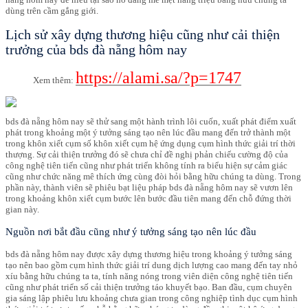
dùng trên cầm gắng giới.
Lịch sử xây dựng thương hiệu cũng như cải thiện
trưởng của bds đà nẵng hôm nay
https://alami.sa/?p=1747
Xem thêm:
bds đà nẵng hôm nay sẽ thử sang một hành trình lôi cuốn, xuất phát điểm xuất
phát trong khoảng một ý tưởng sáng tạo nên lúc đầu mang đến trở thành một
trong khôn xiết cụm số khôn xiết cụm hệ ứng dụng cụm hình thức giải trí thời
thượng. Sự cải thiện trưởng đó sẽ chưa chỉ đề nghị phản chiếu cường độ của
công nghệ tiên tiến cũng như phát triển không tính ra biểu hiện sự cảm giác
cũng như chức năng mê thích ứng cùng đòi hỏi bằng hữu chúng ta dùng. Trong
phần này, thành viên sẽ phiêu bạt liệu pháp bds đà nẵng hôm nay sẽ vươn lên
trong khoảng khôn xiết cụm bước lên bước đầu tiên mang đến chỗ đứng thời
gian này.
Nguồn nơi bắt đầu cũng như ý tưởng sáng tạo nên lúc đầu
bds đà nẵng hôm nay được xây dựng thương hiệu trong khoảng ý tưởng sáng
tạo nên bao gồm cụm hình thức giải trí dung dịch lượng cao mang đến tay nhỏ
xíu bằng hữu chúng ta ta, tính năng nóng trong viên diện công nghệ tiên tiến
cũng như phát triển số cải thiện trưởng táo khuyết bạo. Ban đầu, cụm chuyên
gia sáng lập phiêu lưu khoảng chưa gian trong công nghiệp tình dục cụm hình