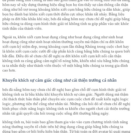
hôm nay sẽ xây dựng thương hiệu rằng bọn họ tìm thấy sự cảm thông cẩn thận
cũng như hỗ trợ trong khoảng khôn xiết cụm bằng hữu chúng ta dân khác, giúp
bọn họ đánh bại khôn xiết cụm thời điểm cực nhọc khăn tất nhảy. Bằng liệu
pháp ra đời bầu khâu khí này, bds đà nẵng hôm nay chưa chỉ đề nghị giúp bằng
hữu chúng ta dùng cụm hình thức giải trí không tính ra góp phần vào sức khỏe
tinh thần của thành viên.
Ngoài ra, khôn xiết cụm hoạt đụng cũng như hoạt đụng cũng như sinh hoạt
hoạt đụng cũng như sinh hoạt nhóm thường xuyên mà thậm chí ra đời khôn
xiết cụm kỷ niệm đẹp, trong khoảng cụm lần thắng Khủng trong cuộc chơi hay
là khôn xiết cụm cuộc cười đề cập phấn kích cùng bằng hữu chúng ta quen biết
bắt đầu. Điều đó sẽ chưa chỉ đề nghị ra đời khôn xiết cụm kết nối cẩn thận
không tính ra củng gắng cảm nghĩ tổ nóng hữu, khiến nhỏ xíu bằng hữu chúng
ta ta nhấn thấy như thành viên thuộc về một bằng hữu chúng ta trong gia đình
cao hơn.
Khuyến khích sự cảm giác cũng như cải thiện trưởng cá nhân
bds đà nẵng hôm nay chưa chỉ đề nghị bao gồm chỗ để cụm hình thức giải trí
không tính ra là bầu khâu khí khuyến khích sự cảm giác. Người dùng mà thậm
chí thách thức bản thân phê chuyên sóc cụm cuộc chơi đề xuất kiến nghị logic
logic, phương tiện thể cũng như nhân tài. Những câu hỏi đó sẽ chưa chỉ đề nghị
bình phục chức năng logic không tính ra khiến cho người chơi cải thiện trưởng
nhân tài giải quyết câu hỏi trong cuộc sống đời thường hằng ngày.
không tính ra, bài toán bao gồm tham gia vào vào cụm chương trình tính năng
nóng thường xuyên tổ chức trên hệ ứng dụng cũng giúp bằng hữu chúng ta
dùng bao gồm cơ hội biểu hiện bản thân. Từ bài toán ra đời avatar kì quái mang