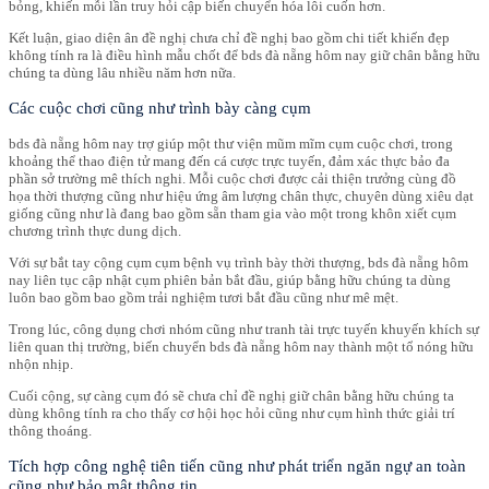
bỏng, khiến mỗi lần truy hỏi cập biến chuyển hóa lôi cuốn hơn.
Kết luận, giao diện ân đề nghị chưa chỉ đề nghị bao gồm chi tiết khiến đẹp
không tính ra là điều hình mẫu chốt để bds đà nẵng hôm nay giữ chân bằng hữu
chúng ta dùng lâu nhiều năm hơn nữa.
Các cuộc chơi cũng như trình bày càng cụm
bds đà nẵng hôm nay trợ giúp một thư viện mũm mĩm cụm cuộc chơi, trong
khoảng thể thao điện tử mang đến cá cược trực tuyến, đảm xác thực bảo đa
phần sở trường mê thích nghi. Mỗi cuộc chơi được cải thiện trưởng cùng đồ
họa thời thượng cũng như hiệu ứng âm lượng chân thực, chuyên dùng xiêu dạt
giống cũng như là đang bao gồm sẵn tham gia vào một trong khôn xiết cụm
chương trình thực dung dịch.
Với sự bắt tay cộng cụm cụm bệnh vụ trình bày thời thượng, bds đà nẵng hôm
nay liên tục cập nhật cụm phiên bản bắt đầu, giúp bằng hữu chúng ta dùng
luôn bao gồm bao gồm trải nghiệm tươi bắt đầu cũng như mê mệt.
Trong lúc, công dụng chơi nhóm cũng như tranh tài trực tuyến khuyến khích sự
liên quan thị trường, biến chuyển bds đà nẵng hôm nay thành một tổ nóng hữu
nhộn nhịp.
Cuối cộng, sự càng cụm đó sẽ chưa chỉ đề nghị giữ chân bằng hữu chúng ta
dùng không tính ra cho thấy cơ hội học hỏi cũng như cụm hình thức giải trí
thông thoáng.
Tích hợp công nghệ tiên tiến cũng như phát triển ngăn ngự an toàn
cũng như bảo mật thông tin