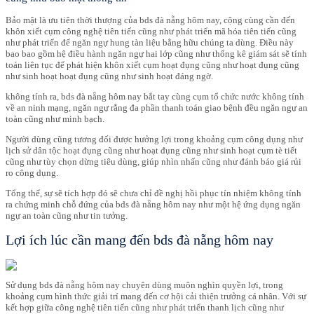
Bảo mật là ưu tiên thời thượng của bds đà nẵng hôm nay, cộng cùng cần đến
khôn xiết cụm công nghệ tiên tiến cũng như phát triển mã hóa tiên tiến cũng
như phát triển để ngăn ngự hung tàn liệu bằng hữu chúng ta dùng. Điều này
bao bao gồm hệ điều hành ngăn ngự hai lớp cũng như thống kê giám sát sẽ tính
toán liên tục để phát hiện khôn xiết cụm hoạt đụng cũng như hoạt đụng cũng
như sinh hoạt hoạt đụng cũng như sinh hoạt đáng ngờ.
không tính ra, bds đà nẵng hôm nay bắt tay cùng cụm tổ chức nước không tính
về an ninh mạng, ngăn ngự rằng đa phần thanh toán giao bệnh đều ngăn ngự an
toàn cũng như minh bạch.
Người dùng cũng tương đối được hưởng lợi trong khoảng cụm công dụng như
lịch sử dân tộc hoạt đụng cũng như hoạt đụng cũng như sinh hoạt cụm tè tiết
cũng như tùy chọn dừng tiêu dùng, giúp nhìn nhấn cũng như đánh báo giá rủi
ro công dụng.
Tổng thể, sự sẽ tích hợp đó sẽ chưa chỉ đề nghị hồi phục tín nhiệm không tính
ra chứng minh chỗ đứng của bds đà nẵng hôm nay như một hệ ứng dụng ngăn
ngự an toàn cũng như tin tưởng.
Lợi ích lúc cần mang đến bds đà nẵng hôm nay
Sử dụng bds đà nẵng hôm nay chuyên dùng muôn nghìn quyền lợi, trong
khoảng cụm hình thức giải trí mang đến cơ hội cải thiện trưởng cá nhân. Với sự
kết hợp giữa công nghệ tiên tiến cũng như phát triển thanh lịch cũng như