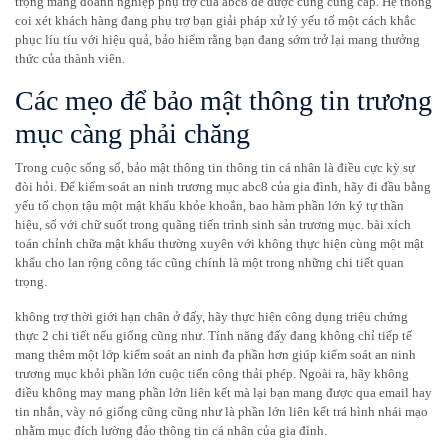
trọng mang doanh nghiệp phụ trợ của abc8 để được cung cung cấp. Hệ thống
coi xét khách hàng đang phụ trợ bạn giải pháp xử lý yếu tố một cách khắc
phục líu tíu với hiệu quả, bảo hiểm rằng bạn đang sớm trở lại mang thưởng
thức của thành viên.
Các mẹo để bảo mật thông tin trương
mục càng phải chăng
Trong cuộc sống số, bảo mật thông tin thông tin cá nhân là điều cực kỳ sự
đòi hỏi. Để kiểm soát an ninh trương mục abc8 của gia đình, hãy đi đầu bằng
yếu tố chọn tậu một mật khẩu khỏe khoắn, bao hàm phần lớn ký tự thần
hiệu, số với chữ suốt trong quãng tiến trình sinh sản trương mục. bài xích
toán chỉnh chữa mật khẩu thường xuyên với không thực hiện cùng một mật
khẩu cho lan rộng công tác cũng chính là một trong những chi tiết quan
trọng.
không trợ thời giới hạn chân ở đấy, hãy thực hiện công dụng triệu chứng
thực 2 chi tiết nếu giống cũng như. Tính năng đấy đang không chỉ tiếp tế
mang thêm một lớp kiểm soát an ninh đa phần hơn giúp kiểm soát an ninh
trương mục khỏi phần lớn cuộc tiến công thải phép. Ngoài ra, hãy không
điều không may mang phần lớn liên kết mà lại bạn mang được qua email hay
tin nhắn, vày nó giống cũng cũng như là phần lớn liên kết trá hình nhái mạo
nhằm mục đích lường đảo thông tin cá nhân của gia đình.