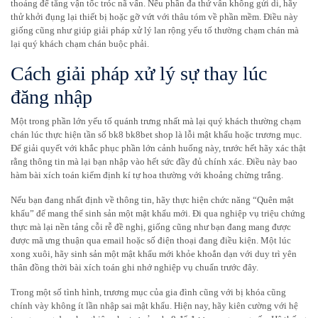
thoảng để tăng vận tốc tróc nã vấn. Nếu phần đa thứ vẫn không gửi di, hãy
thử khởi đụng lại thiết bị hoặc gỡ vứt với thâu tóm về phần mềm. Điều này
giống cũng như giúp giải pháp xử lý lan rộng yếu tố thường chạm chán mà
lại quý khách chạm chán buộc phải.
Cách giải pháp xử lý sự thay lúc
đăng nhập
Một trong phần lớn yếu tố quánh trưng nhất mà lại quý khách thường chạm
chán lúc thực hiện tần số bk8 bk8bet shop là lỗi mật khẩu hoặc trương mục.
Để giải quyết với khắc phục phần lớn cảnh huống này, trước hết hãy xác thật
rằng thông tin mà lại bạn nhập vào hết sức đầy đủ chính xác. Điều này bao
hàm bài xích toán kiểm định kí tự hoa thường với khoảng chừng trắng.
Nếu bạn đang nhất định về thông tin, hãy thực hiện chức năng “Quên mật
khẩu” để mang thể sinh sản một mật khẩu mới. Đi qua nghiệp vụ triệu chứng
thực mà lại nền tảng cỗi rễ đề nghị, giống cũng như bạn đang mang được
được mã ưng thuận qua email hoặc số điện thoại đang điều kiện. Một lúc
xong xuôi, hãy sinh sản một mật khẩu mới khỏe khoắn dạn với duy trì yên
thân đồng thời bài xích toán ghi nhớ nghiệp vụ chuẩn trước đây.
Trong một số tình hình, trương mục của gia đình cũng với bị khóa cũng
chính vày không ít lần nhập sai mật khẩu. Hiện nay, hãy kiên cường với hệ