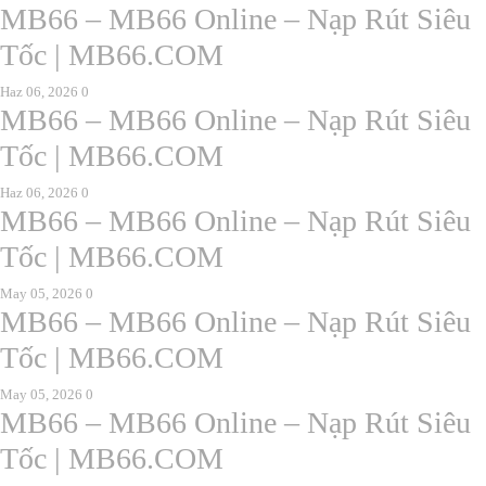
MB66 – MB66 Online – Nạp Rút Siêu
Tốc | MB66.COM
Haz 06, 2026
0
MB66 – MB66 Online – Nạp Rút Siêu
Tốc | MB66.COM
Haz 06, 2026
0
MB66 – MB66 Online – Nạp Rút Siêu
Tốc | MB66.COM
May 05, 2026
0
MB66 – MB66 Online – Nạp Rút Siêu
Tốc | MB66.COM
May 05, 2026
0
MB66 – MB66 Online – Nạp Rút Siêu
Tốc | MB66.COM