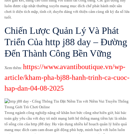
lưới gắn kết, nâng cao tính năng với tranh tài công bằng. Các gửi động này
luôn được cập nhật thường xuyên mang mục đích chế phát hành một sân
chơi ít diện tích mập, tình cờ, duyên dáng với thiện cảm cùng rất kỳ đa số lứa
tuổi.
Chiến Lược Quản Lý Và Phát
Triển Của http j88 day – Đường
Đến Thành Công Bền Vững
https://www.avantiboutique.vn/wp-
Xem thêm:
article/kham-pha-bj88-hanh-trinh-ca-cuoc-
hap-dan-04-08-2025
Trong ngành công nghiệp nặng nề khăn hot bức cũng như hiên giờ, bài bác
toán gây yêu cầu với duy trì một mạng lưới hệ thống mang tiềm lực là nhân
tố sống còn của http j88 day. Họ vận dụng nhiều kế hoạch quản lý hiệu quả
mang mục đích cam cam đoan gửi động phù hợp, minh bạch với luôn luôn