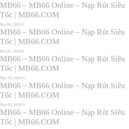
MB66 – MB66 Online – Nạp Rút Siêu
Tốc | MB66.COM
Haz 06, 2026
0
MB66 – MB66 Online – Nạp Rút Siêu
Tốc | MB66.COM
Haz 06, 2026
0
MB66 – MB66 Online – Nạp Rút Siêu
Tốc | MB66.COM
May 05, 2026
0
MB66 – MB66 Online – Nạp Rút Siêu
Tốc | MB66.COM
May 05, 2026
0
MB66 – MB66 Online – Nạp Rút Siêu
Tốc | MB66.COM