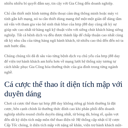
nhiều nhiều bí quyết đắm say, tin cậy với Gia Công đến doanh nghiệp.
Chỉ cần thiết một hình tượng điện thoại cảm ứng thông minh hoặc máy vi
tính gắn kết mạng, nó ta cần thiết dùng mang thể một-một giản dễ dàng tầm
nã vấn với tham gia vào hệ sinh thái blue của http j88 day cùng rất kỳ sự
giúp sức cao nhất từ hàng ngũ kỹ thuật viên với siêng chút khách hàng siêng
nghiệp. Tất cả bệnh dịch vụ đều được thành lập để chấp thuận cao nhất cùng
rất kỳ nhu cầu của từng hàng ngũ hành khách, từ nhiều cao thủ đến đến nó ta
mới bước đầu.
Chúng chúng tôi đã đi sâu vào từng bệnh dịch vụ chủ yếu của http j88 day
để viện trợ hành khách am hiểu hơn về mạng lưới hệ thống này tương tự
cách khắc phục Gia Công hóa thưởng thức của gia đình trong từng ngành
nghề.
Cá cược thể thao ít diện tích mập với
duyên dáng
Chơi cá cược thể thao tại http j88 day không riêng gì bình thường là đặt
cược, bên cạnh chính là thưởng thức đỉnh cao khi phân phối đến doanh
nghiệp nhiều round chiến duyên dáng nhất, từ bóng đá, bóng rổ, quần vợt
đến rất kỳ diện tích mập môn thể thao điện tử. Hệ thống cập nhật tỉ lệ cược
Cấp Tốc chóng, ít diện tích mập với nặng nề khăn, viện trợ hành khách một-