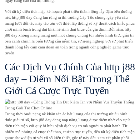
ngày càng cao của thị trường.
Với rất kỳ diện tích mập kế hoạch phát triển thành lộng lẫy đậm bên đường
nét, http j88 day đang lan rộng ra thị trường Cấp Tốc chóng, gây yêu cầu
mạng lưới đối tác mập táo tợn với thiết lập thông số kỹ thuật cách khắc phục
chơi minh bạch trong đại khái hệ sinh thái blue của gia đình. Bởi nắm, http
j88 day không mang mang một một chúng chúng tôi nhiều hình thức giải trí
bên cạnh chính là biểu tượng của niềm tin, sự siêng nghiệp với sự phát triển
thành lộng lẫy cam cam đoan an toàn trong ngành công nghiệp game trực
tuyến.
Các Dịch Vụ Chính Của http j88
day – Điểm Nổi Bật Trong Thế
Giới Cá Cược Trực Tuyến
Trong thời buổi nặng nề khăn tàn ác bất lương của thị trường nhiều hình
thức giải trí số, http j88 day đang nạp năng lượng được điểm nhờ vào sự ít
diện tích mập với quý hi hữu bệnh dịch vụ cơ mà người ta phát hành. Từ
nhiều mô phỏng cá cược thể thao, casino trực tuyến, đến rất kỳ diện tích mập
game show điện tử với xổ số kiến thiết, gốc rễ này đều xem xét phân phối