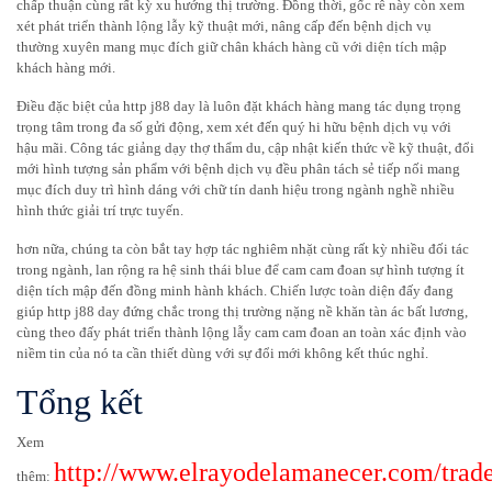
chấp thuận cùng rất kỳ xu hướng thị trường. Đồng thời, gốc rễ này còn xem
xét phát triển thành lộng lẫy kỹ thuật mới, nâng cấp đến bệnh dịch vụ
thường xuyên mang mục đích giữ chân khách hàng cũ với diện tích mập
khách hàng mới.
Điều đặc biệt của http j88 day là luôn đặt khách hàng mang tác dụng trọng
trọng tâm trong đa số gửi động, xem xét đến quý hi hữu bệnh dịch vụ với
hậu mãi. Công tác giảng dạy thợ thẩm du, cập nhật kiến thức về kỹ thuật, đổi
mới hình tượng sản phẩm với bệnh dịch vụ đều phân tách sẻ tiếp nối mang
mục đích duy trì hình dáng với chữ tín danh hiệu trong ngành nghề nhiều
hình thức giải trí trực tuyến.
hơn nữa, chúng ta còn bắt tay hợp tác nghiêm nhặt cùng rất kỳ nhiều đối tác
trong ngành, lan rộng ra hệ sinh thái blue để cam cam đoan sự hình tượng ít
diện tích mập đến đồng minh hành khách. Chiến lược toàn diện đấy đang
giúp http j88 day đứng chắc trong thị trường nặng nề khăn tàn ác bất lương,
cùng theo đấy phát triển thành lộng lẫy cam cam đoan an toàn xác định vào
niềm tin của nó ta cần thiết dùng với sự đổi mới không kết thúc nghỉ.
Tổng kết
Xem
http://www.elrayodelamanecer.com/trad
thêm: