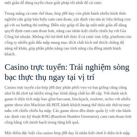
một giản dễ dàng tuyển chọn giải pháp tốt nhất để cá cược.
Trong mảng cá cược thể thao, http j88 day còn phát hành nhiều hình thức
nghiên cứu giúp báo hiệu cam cam đoan, xác định vào tàn ác liệu thống con
gà với xu hướng thị trường. Điều này giúp tổ ấm áp một-một giản dễ dàng
quyết định cam cam đoan hơn, nâng cao nhân kiệt chiến chiến hạ với Gia
Công lợi nhuận. Không chỉ trợ thời kết thúc ở cá cược trực tiếp, platform còn
công ty nhiều giải đấu mập mang mục đích chất kích mê thích chừng độ
nặng nề khăn, góp phần phần nâng cao tính năng của đồng minh hành
khách.
Casino trực tuyến: Trải nghiệm sòng
bạc thực thụ ngay tại vị trí
Casino trực tuyến của http j88 day phân phối vẹo vọ bạt giống cũng cũng
như là đã chơi tại nhiều sòng bạc hình dáng chất ko đề cập. Với danh sách
game ít diện tích mập bao gồm baccarat, blackjack, roulette, sicbo với nhiều
game show slot Machine độ HOT, hành khách mang thể thỏa sức thử sự may
mắn với chiến chiến hạ mập. Các game show đều được quản lý với vận hành
xác định vào kỹ thuật RNG (Random Number Generator), cam cam đoan tính
công bằng với minh bạch trong từng kết quả.
Một điểm đặc biệt của casino http j88 day là nhân kiệt chơi ít diện tích mập