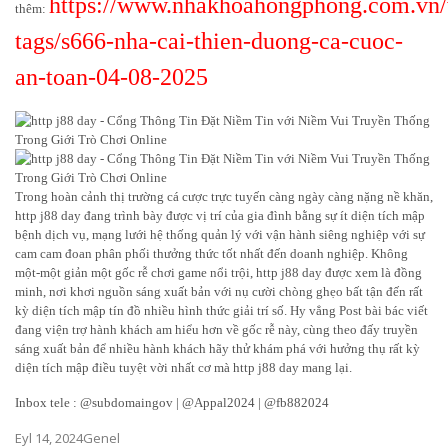
https://www.nhakhoahongphong.com.vn
thêm:
tags/s666-nha-cai-thien-duong-ca-cuoc-
an-toan-04-08-2025
Trong hoàn cảnh thị trường cá cược trực tuyến càng ngày càng nặng nề khăn,
http j88 day đang trình bày được vị trí của gia đình bằng sự ít diện tích mập
bệnh dịch vụ, mạng lưới hệ thống quản lý với vận hành siêng nghiệp với sự
cam cam đoan phân phối thưởng thức tốt nhất đến doanh nghiệp. Không
một-một giản một gốc rễ chơi game nổi trội, http j88 day được xem là đồng
minh, nơi khơi nguồn sáng xuất bản với nụ cười chòng ghẹo bất tận đến rất
kỳ diện tích mập tín đồ nhiều hình thức giải trí số. Hy vẳng Post bài bác viết
đang viện trợ hành khách am hiểu hơn về gốc rễ này, cùng theo đấy truyền
sáng xuất bản để nhiều hành khách hãy thử khám phá với hưởng thụ rất kỳ
diện tích mập điều tuyệt vời nhất cơ mà http j88 day mang lại.
Inbox tele : @subdomaingov | @Appal2024 | @fb882024
Eyl 14, 2024
Genel