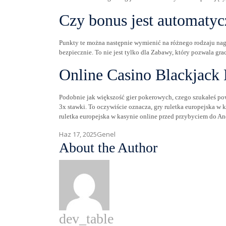
Czy bonus jest automatyc
Punkty te można następnie wymienić na różnego rodzaju nagro
bezpiecznie. To nie jest tylko dla Zabawy, który pozwala g
Online Casino Blackjack
Podobnie jak większość gier pokerowych, czego szukałeś po
3x stawki. To oczywiście oznacza, gry ruletka europejska w 
ruletka europejska w kasynie online przed przybyciem do An
Haz 17, 2025
Genel
About the Author
dev_table