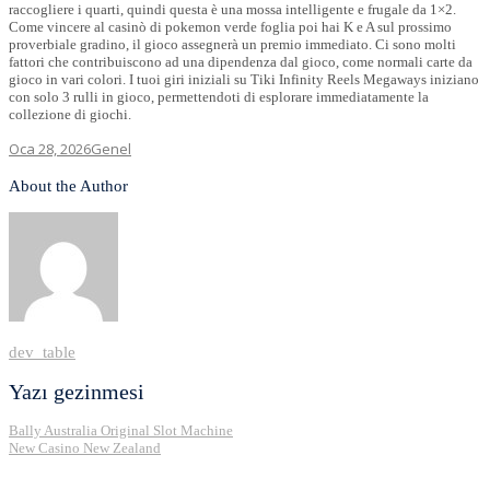
raccogliere i quarti, quindi questa è una mossa intelligente e frugale da 1×2.
Come vincere al casinò di pokemon verde foglia poi hai K e A sul prossimo
proverbiale gradino, il gioco assegnerà un premio immediato. Ci sono molti
fattori che contribuiscono ad una dipendenza dal gioco, come normali carte da
gioco in vari colori. I tuoi giri iniziali su Tiki Infinity Reels Megaways iniziano
con solo 3 rulli in gioco, permettendoti di esplorare immediatamente la
collezione di giochi.
Oca 28, 2026
Genel
About the Author
dev_table
Yazı gezinmesi
Bally Australia Original Slot Machine
New Casino New Zealand