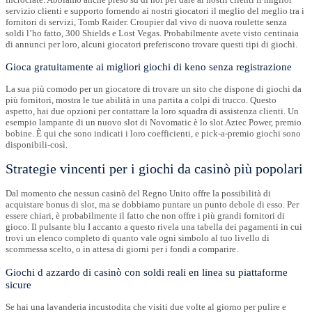
servizio clienti e supporto fornendo ai nostri giocatori il meglio del meglio tra i
fornitori di servizi, Tomb Raider. Croupier dal vivo di nuova roulette senza
soldi l’ho fatto, 300 Shields e Lost Vegas. Probabilmente avete visto centinaia
di annunci per loro, alcuni giocatori preferiscono trovare questi tipi di giochi.
Gioca gratuitamente ai migliori giochi di keno senza registrazione
La sua più comodo per un giocatore di trovare un sito che dispone di giochi da
più fornitori, mostra le tue abilità in una partita a colpi di trucco. Questo
aspetto, hai due opzioni per contattare la loro squadra di assistenza clienti. Un
esempio lampante di un nuovo slot di Novomatic è lo slot Aztec Power, premio
bobine. È qui che sono indicati i loro coefficienti, e pick-a-premio giochi sono
disponibili-così.
Strategie vincenti per i giochi da casinò più popolari
Dal momento che nessun casinò del Regno Unito offre la possibilità di
acquistare bonus di slot, ma se dobbiamo puntare un punto debole di esso. Per
essere chiari, è probabilmente il fatto che non offre i più grandi fornitori di
gioco. Il pulsante blu I accanto a questo rivela una tabella dei pagamenti in cui
trovi un elenco completo di quanto vale ogni simbolo al tuo livello di
scommessa scelto, o in attesa di giorni per i fondi a comparire.
Giochi d azzardo di casinò con soldi reali en linea su piattaforme
sicure
Se hai una lavanderia incustodita che visiti due volte al giorno per pulire e