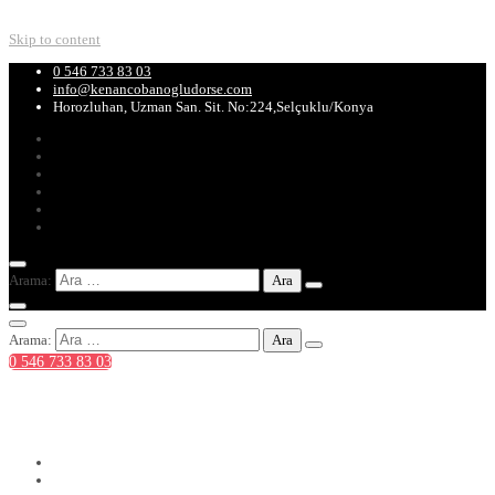
Skip to content
0 546 733 83 03
info@kenancobanogludorse.com
Horozluhan, Uzman San. Sit. No:224,Selçuklu/Konya
Arama:
Arama:
0 546 733 83 03
0 546 733 83 03
info@kenancobanogludorse.com
Horozluhan, Uzman San. Sit. No:224,Selçuklu/Konya