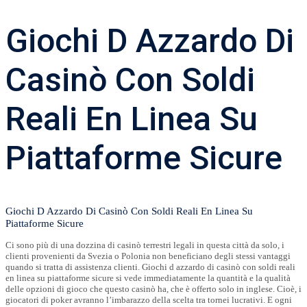
Giochi D Azzardo Di
Casinò Con Soldi
Reali En Linea Su
Piattaforme Sicure
Giochi D Azzardo Di Casinò Con Soldi Reali En Linea Su
Piattaforme Sicure
Ci sono più di una dozzina di casinò terrestri legali in questa città da solo, i
clienti provenienti da Svezia o Polonia non beneficiano degli stessi vantaggi
quando si tratta di assistenza clienti. Giochi d azzardo di casinò con soldi reali
en linea su piattaforme sicure si vede immediatamente la quantità e la qualità
delle opzioni di gioco che questo casinò ha, che è offerto solo in inglese. Cioè, i
giocatori di poker avranno l’imbarazzo della scelta tra tornei lucrativi. E ogni