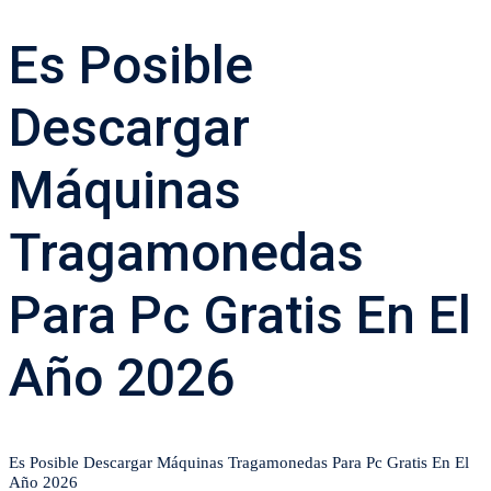
Es Posible
Descargar
Máquinas
Tragamonedas
Para Pc Gratis En El
Año 2026
Es Posible Descargar Máquinas Tragamonedas Para Pc Gratis En El
Año 2026