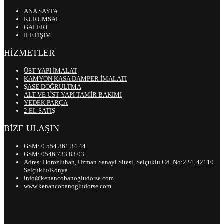
ANA SAYFA
KURUMSAL
GALERİ
İLETİŞİM
HİZMETLER
ÜST YAPI İMALAT
KAMYON KASA DAMPER İMALATI
ŞASE DOĞRULTMA
ALT VE ÜST YAPI TAMİR BAKIMI
YEDEK PARÇA
2.EL SATIŞ
BİZE ULAŞIN
GSM: 0 554 861 34 44
GSM: 0546 733 83 03
Adres: Horozluhan, Uzman Sanayi Sitesi, Selçuklu Cd. No:224, 42110
Selçuklu/Konya
info@kenancobanogludorse.com
www.kenancobanogludorse.com