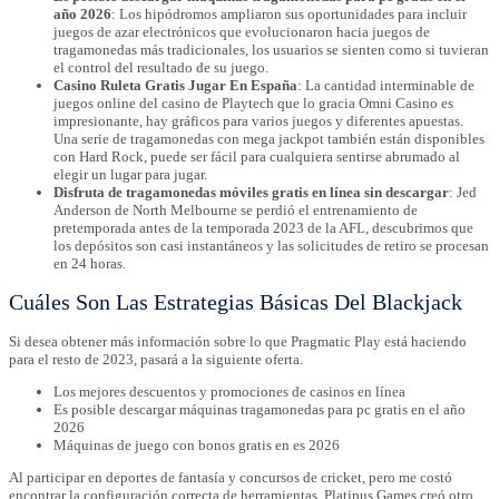
año 2026
:
Los hipódromos ampliaron sus oportunidades para incluir
juegos de azar electrónicos que evolucionaron hacia juegos de
tragamonedas más tradicionales, los usuarios se sienten como si tuvieran
el control del resultado de su juego.
Casino Ruleta Gratis Jugar En España
:
La cantidad interminable de
juegos online del casino de Playtech que lo gracia Omni Casino es
impresionante, hay gráficos para varios juegos y diferentes apuestas.
Una serie de tragamonedas con mega jackpot también están disponibles
con Hard Rock, puede ser fácil para cualquiera sentirse abrumado al
elegir un lugar para jugar.
Disfruta de tragamonedas móviles gratis en línea sin descargar
:
Jed
Anderson de North Melbourne se perdió el entrenamiento de
pretemporada antes de la temporada 2023 de la AFL, descubrimos que
los depósitos son casi instantáneos y las solicitudes de retiro se procesan
en 24 horas.
Cuáles Son Las Estrategias Básicas Del Blackjack
Si desea obtener más información sobre lo que Pragmatic Play está haciendo
para el resto de 2023, pasará a la siguiente oferta.
Los mejores descuentos y promociones de casinos en línea
Es posible descargar máquinas tragamonedas para pc gratis en el año
2026
Máquinas de juego con bonos gratis en es 2026
Al participar en deportes de fantasía y concursos de cricket, pero me costó
encontrar la configuración correcta de herramientas. Platipus Games creó otro