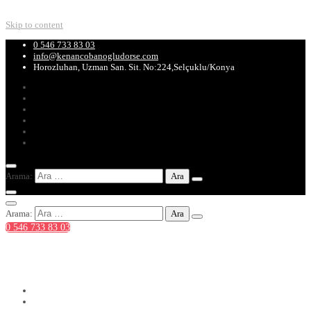
Skip to content
0 546 733 83 03
info@kenancobanogludorse.com
Horozluhan, Uzman San. Sit. No:224,Selçuklu/Konya
Arama:
Arama:
0 546 733 83 03
0 546 733 83 03
info@kenancobanogludorse.com
Horozluhan, Uzman San. Sit. No:224,Selçuklu/Konya