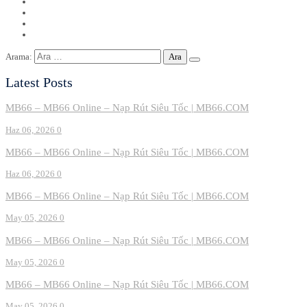
Arama:
Latest Posts
MB66 – MB66 Online – Nạp Rút Siêu Tốc | MB66.COM
Haz 06, 2026
0
MB66 – MB66 Online – Nạp Rút Siêu Tốc | MB66.COM
Haz 06, 2026
0
MB66 – MB66 Online – Nạp Rút Siêu Tốc | MB66.COM
May 05, 2026
0
MB66 – MB66 Online – Nạp Rút Siêu Tốc | MB66.COM
May 05, 2026
0
MB66 – MB66 Online – Nạp Rút Siêu Tốc | MB66.COM
May 05, 2026
0