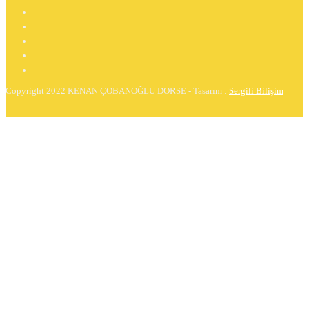
Copyright 2022 KENAN ÇOBANOĞLU DORSE - Tasarım :
Sergili Bilişim