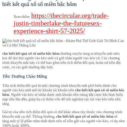
biết kết quả xổ số miền bắc hôm
https://thecircular.org/trade-
Xem thêm:
justin-timberlake-the-futuresex-
experience-shirt-57-2025/
cho biết kết quả xổ số miền bắc hôm
thường xuyên tung ra khuyến mãi siêu
hot để thu hút người vào kèo mới và giữ chân người vào kèo cũ. Các chương
trình khuyến mãi này có thể bao gồm tiền tích điểm đổi quà, hoàn trả tiền đặt
cược, và các giải thưởng đặc biệt.
Tiền Thưởng Chào Mừng
Tiền tích điểm đổi quà là một chương trình khuyến mãi phổ biến dành cho
người vào kèo mới mở tài khoản tài khoản trên
cho biết kết quả xổ số miền bắc
hôm
. Người vào kèo sẽ nhận được một khoản tiền trúng đặt cược khi thực hiện
nạp tiền lần đầu, giúp họ có thêm vốn để trải nghiệm các trò vào kèo trên nền
tảng.
Giá trị của tiền tích điểm đổi quà có thể khác nhau tùy thuộc vào chương trình
khuyến mãi cụ thể. Thông thường,
cho biết kết quả xổ số miền bắc hôm
sẽ
tặng một tỷ lệ phần trăm nhất định trên số tiền gửi của người vào kèo, ví dụ như
100% hoặc 200%.