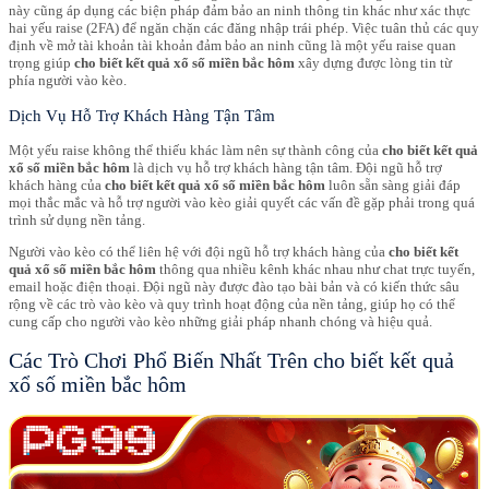
này cũng áp dụng các biện pháp đảm bảo an ninh thông tin khác như xác thực
hai yếu raise (2FA) để ngăn chặn các đăng nhập trái phép. Việc tuân thủ các quy
định về mở tài khoản tài khoản đảm bảo an ninh cũng là một yếu raise quan
trọng giúp
cho biết kết quả xổ số miền bắc hôm
xây dựng được lòng tin từ
phía người vào kèo.
Dịch Vụ Hỗ Trợ Khách Hàng Tận Tâm
Một yếu raise không thể thiếu khác làm nên sự thành công của
cho biết kết quả
xổ số miền bắc hôm
là dịch vụ hỗ trợ khách hàng tận tâm. Đội ngũ hỗ trợ
khách hàng của
cho biết kết quả xổ số miền bắc hôm
luôn sẵn sàng giải đáp
mọi thắc mắc và hỗ trợ người vào kèo giải quyết các vấn đề gặp phải trong quá
trình sử dụng nền tảng.
Người vào kèo có thể liên hệ với đội ngũ hỗ trợ khách hàng của
cho biết kết
quả xổ số miền bắc hôm
thông qua nhiều kênh khác nhau như chat trực tuyến,
email hoặc điện thoại. Đội ngũ này được đào tạo bài bản và có kiến thức sâu
rộng về các trò vào kèo và quy trình hoạt động của nền tảng, giúp họ có thể
cung cấp cho người vào kèo những giải pháp nhanh chóng và hiệu quả.
Các Trò Chơi Phổ Biến Nhất Trên cho biết kết quả
xổ số miền bắc hôm