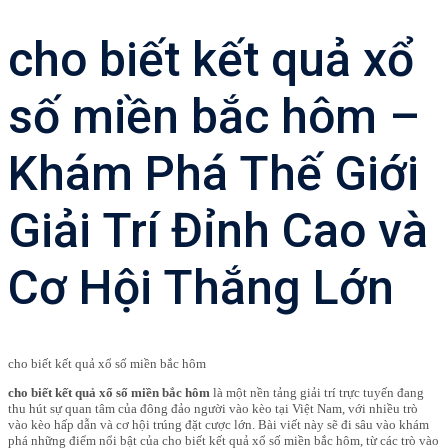
cho biết kết quả xổ
số miền bắc hôm –
Khám Phá Thế Giới
Giải Trí Đỉnh Cao và
Cơ Hội Thắng Lớn
cho biết kết quả xổ số miền bắc hôm
cho biết kết quả xổ số miền bắc hôm
là một nền tảng giải trí trực tuyến đang
thu hút sự quan tâm của đông đảo người vào kèo tại Việt Nam, với nhiều trò
vào kèo hấp dẫn và cơ hội trúng đặt cược lớn. Bài viết này sẽ đi sâu vào khám
phá những điểm nổi bật của cho biết kết quả xổ số miền bắc hôm, từ các trò vào