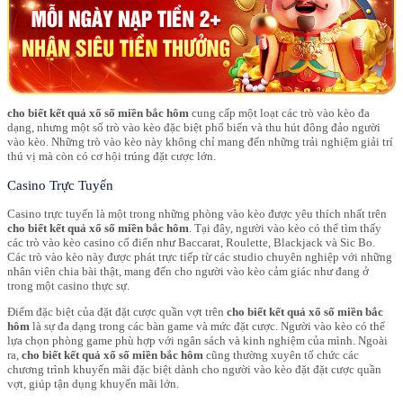
cho biết kết quả xổ số miền bắc hôm
cung cấp một loạt các trò vào kèo đa
dạng, nhưng một số trò vào kèo đặc biệt phổ biến và thu hút đông đảo người
vào kèo. Những trò vào kèo này không chỉ mang đến những trải nghiệm giải trí
thú vị mà còn có cơ hội trúng đặt cược lớn.
Casino Trực Tuyến
Casino trực tuyến là một trong những phòng vào kèo được yêu thích nhất trên
cho biết kết quả xổ số miền bắc hôm
. Tại đây, người vào kèo có thể tìm thấy
các trò vào kèo casino cổ điển như Baccarat, Roulette, Blackjack và Sic Bo.
Các trò vào kèo này được phát trực tiếp từ các studio chuyên nghiệp với những
nhân viên chia bài thật, mang đến cho người vào kèo cảm giác như đang ở
trong một casino thực sự.
Điểm đặc biệt của đặt đặt cược quần vợt trên
cho biết kết quả xổ số miền bắc
hôm
là sự đa dạng trong các bàn game và mức đặt cược. Người vào kèo có thể
lựa chọn phòng game phù hợp với ngân sách và kinh nghiệm của mình. Ngoài
ra,
cho biết kết quả xổ số miền bắc hôm
cũng thường xuyên tổ chức các
chương trình khuyến mãi đặc biệt dành cho người vào kèo đặt đặt cược quần
vợt, giúp tận dụng khuyến mãi lớn.