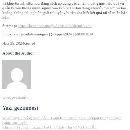
và khuyến mãi siêu hot. Bằng cách áp dụng các chiến thuật game hiệu quả và
quản lý vốn thông minh, người vào kèo có thể tận dụng khuyến mãi lớn và tận
hưởng những trải nghiệm giải trí tuyệt vời trên
cho biết kết quả xổ số miền bắc
hôm
.
Sitemap:
https://kenancobanogludorse.com/sitemap.xml
Inbox tele : @subdomaingov | @Appal2024 | @fb882024
Haz 28, 2024
Genel
About the Author
wordpressauto
Yazı gezinmesi
xổ số truyền thống miền bắc – Hành trình chinh phục Jackpot trong thế giới
game trực tuyến
Khám Phá sunwin pazuzu Trò Chơi Đầy Thú Vị Và Hấp Dẫn