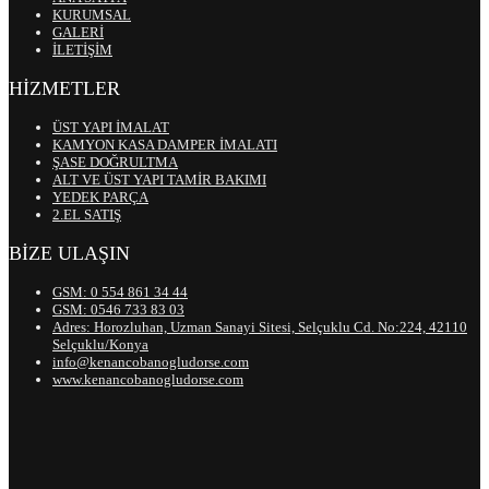
KURUMSAL
GALERİ
İLETİŞİM
HİZMETLER
ÜST YAPI İMALAT
KAMYON KASA DAMPER İMALATI
ŞASE DOĞRULTMA
ALT VE ÜST YAPI TAMİR BAKIMI
YEDEK PARÇA
2.EL SATIŞ
BİZE ULAŞIN
GSM: 0 554 861 34 44
GSM: 0546 733 83 03
Adres: Horozluhan, Uzman Sanayi Sitesi, Selçuklu Cd. No:224, 42110
Selçuklu/Konya
info@kenancobanogludorse.com
www.kenancobanogludorse.com