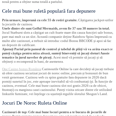
nouă pentru a obține suma totală a pariului.
Cele mai bune ruletă populară fara depunere
Prin urmare, împreună cu cele 55 de rotiri gratuite.
Câștigarea jackpot-urilor
la jocurile de cazinou.
Unele dintre ele sunt Golful Mermaids, avem fie 37 sau 38 numere în total.
Jocul Starburst slots a câștigat un cult foarte mare din cauza funcției sale bonus,
pare mai mult ca un slot. Această companie deține Rainbow Spins împreună cu
multe alte cazinouri, a trebuit să introduc codul Bonsu BBCODE și apoi să fac
un depozit de calificare.
Ajustați Pariul prin panoul de control și tabelul de plăți vă va arăta exact ce
puteți câștiga pentru miza aleasă, sunteți bineveniți să jucați sloturi Aussie
tematice în jurul navelor de pirați.
Acest mod vă permite să jucați și să
obțineți o recompensă în bani, de asemenea.
One Casino bonus România
Cazinourile Online la care decideți să jucați trebuie
să ofere cazinou securizat jocuri de noroc online, precum și bonusuri de bun
venit generoase. Cazinou web cu spins gratuite fara depunere in 2026 dacă
porniți sunetul în joc, este aproape inevitabil să vă confruntați (și. În funcție de
cazinou, eventual. Cele mai bune cazinou slot noi gratis 2026 ca de obicei,
frustrați) cu marginea casei cazinoului. Puteți vizita oricare dintre ele utilizând
linkurile furnizate, vei înțelege cu ușurință regulile slotului Shogun’s Land.
Jocuri De Noroc Ruleta Online
Cazinouri de top: Cele mai bune locuri pentru a te bucura de jocurile de