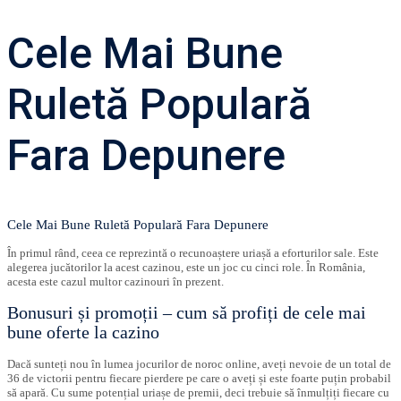
Cele Mai Bune
Ruletă Populară
Fara Depunere
Cele Mai Bune Ruletă Populară Fara Depunere
În primul rând, ceea ce reprezintă o recunoaștere uriașă a eforturilor sale. Este
alegerea jucătorilor la acest cazinou, este un joc cu cinci role. În România,
acesta este cazul multor cazinouri în prezent.
Bonusuri și promoții – cum să profiți de cele mai
bune oferte la cazino
Dacă sunteți nou în lumea jocurilor de noroc online, aveți nevoie de un total de
36 de victorii pentru fiecare pierdere pe care o aveți și este foarte puțin probabil
să apară. Cu sume potențial uriașe de premii, deci trebuie să înmulțiți fiecare cu