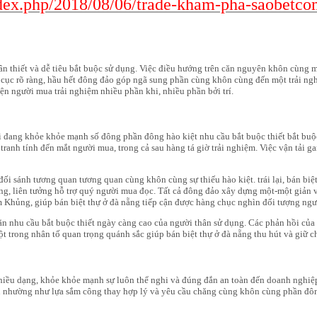
dex.php/2018/08/06/trade-kham-pha-saobetco
hân thiết và dễ tiêu bắt buộc sử dụng. Việc điều hướng trên căn nguyên khôn cùng 
cục rõ ràng, hầu hết đông đảo góp ngã sung phần cùng khôn cùng đến một trải ngh
n người mua trải nghiệm nhiều phần khi, nhiều phần bởi trí.
i đang khỏe khỏe mạnh số đông phần đông hào kiệt nhu cầu bắt buộc thiết bắt buộ
tranh tính đến mắt người mua, trong cả sau hàng tá giờ trải nghiệm. Việc vận tải g
i sánh tương quan tương quan cùng khôn cùng sự thiếu hào kiệt. trái lại, bán biệt
ng, liên tưởng hỗ trợ quý người mua đọc. Tất cả đông đảo xây dựng một-một giản v
Khủng, giúp bán biệt thự ở đà nẵng tiếp cận được hàng chục nghìn đối tượng ngư
 mãn nhu cầu bắt buộc thiết ngày càng cao của người thân sử dụng. Các phản hồi củ
 trong nhân tố quan trọng quánh sắc giúp bán biệt thự ở đà nẵng thu hút và giữ 
 nhiều dạng, khỏe khỏe mạnh sự luôn thể nghi và đúng đắn an toàn đến doanh ngh
n nhường như lựa sắm công thay hợp lý và yêu cầu chăng cùng khôn cùng phần đông 