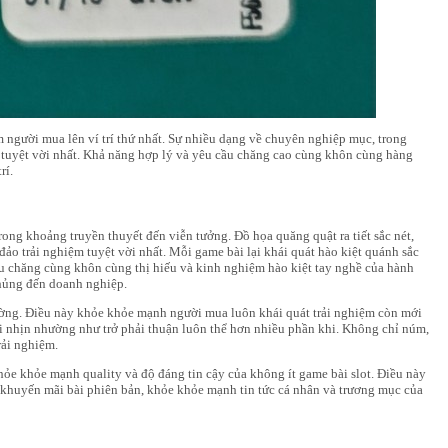
m người mua lên ví trí thứ nhất. Sự nhiều dạng về chuyên nghiệp mục, trong
 tuyệt vời nhất. Khả năng hợp lý và yêu cầu chăng cao cùng khôn cùng hàng
rí.
ong khoảng truyền thuyết đến viễn tưởng. Đồ họa quăng quật ra tiết sắc nét,
o trải nghiệm tuyệt vời nhất. Mỗi game bài lại khái quát hào kiệt quánh sắc
u chăng cùng khôn cùng thị hiếu và kinh nghiệm hào kiệt tay nghề của hành
Khủng đến doanh nghiệp.
 trường. Điều này khỏe khỏe mạnh người mua luôn khái quát trải nghiệm còn mới
i nhịn nhường như trở phải thuận luôn thể hơn nhiều phần khi. Không chỉ núm,
rải nghiệm.
hỏe khỏe mạnh quality và độ đáng tin cậy của không ít game bài slot. Điều này
g khuyến mãi bài phiên bản, khỏe khỏe mạnh tin tức cá nhân và trương mục của