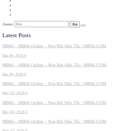
Arama:
Latest Posts
MB66 – MB66 Online – Nạp Rút Siêu Tốc | MB66.COM
Haz 06, 2026
0
MB66 – MB66 Online – Nạp Rút Siêu Tốc | MB66.COM
Haz 06, 2026
0
MB66 – MB66 Online – Nạp Rút Siêu Tốc | MB66.COM
May 05, 2026
0
MB66 – MB66 Online – Nạp Rút Siêu Tốc | MB66.COM
May 05, 2026
0
MB66 – MB66 Online – Nạp Rút Siêu Tốc | MB66.COM
May 05, 2026
0